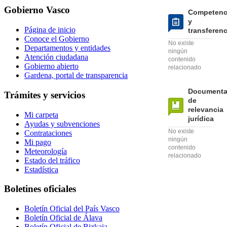
Gobierno Vasco
Competenc
y
Página de inicio
transferen
Conoce el Gobierno
No existe
Departamentos y entidades
ningún
Atención ciudadana
contenido
Gobierno abierto
relacionado
Gardena, portal de transparencia
Documenta
Trámites y servicios
de
relevancia
Mi carpeta
jurídica
Ayudas y subvenciones
No existe
Contrataciones
ningún
Mi pago
contenido
Meteorología
relacionado
Estado del tráfico
Estadística
Boletines oficiales
Boletín Oficial del País Vasco
Boletín Oficial de Álava
Boletín Oficial de Bizkaia