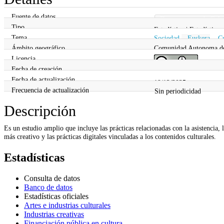
Fuente de datos
Departamento de Cultur
Tipo
Estadística | Estadística
Tema
Sociedad
,
Euskera
,
C
Ámbito geográfico
Comunidad Autonoma d
Licencia
Fecha de creación
19/12/2025
Fecha de actualización
19/12/2025
Frecuencia de actualización
Sin periodicidad
Descripción
Es un estudio amplio que incluye las prácticas relacionadas con la asistencia, l
más creativo y las prácticas digitales vinculadas a los contenidos culturales.
Estadísticas
Consulta de datos
Banco de datos
Estadísticas oficiales
Artes e industrias culturales
Industrias creativas
Financiación pública en cultura