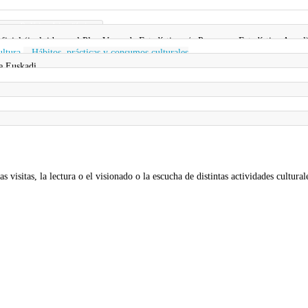
a y Política Lingüística
 oficial (incluida en el Plan Vasco de Estadística y/o Programa Estadístico Anual
ultura
,
Hábitos, prácticas y consumos culturales
e Euskadi
as visitas, la lectura o el visionado o la escucha de distintas actividades cultur