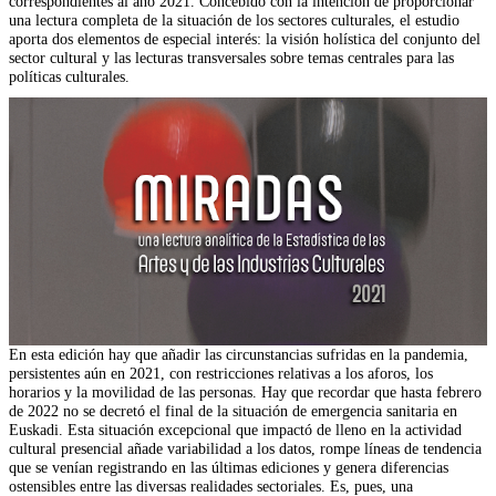
correspondientes al año 2021. Concebido con la intención de proporcionar
una lectura completa de la situación de los sectores culturales, el estudio
aporta dos elementos de especial interés: la visión holística del conjunto del
sector cultural y las lecturas transversales sobre temas centrales para las
políticas culturales.
En esta edición hay que añadir las circunstancias sufridas en la pandemia,
persistentes aún en 2021, con restricciones relativas a los aforos, los
horarios y la movilidad de las personas. Hay que recordar que hasta febrero
de 2022 no se decretó el final de la situación de emergencia sanitaria en
Euskadi. Esta situación excepcional que impactó de lleno en la actividad
cultural presencial añade variabilidad a los datos, rompe líneas de tendencia
que se venían registrando en las últimas ediciones y genera diferencias
ostensibles entre las diversas realidades sectoriales. Es, pues, una