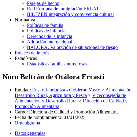
Parejas de hecho
Red Europea de inmigración ERLAI
BILTZEN integración y convivencia cultural
Normativa
Políticas de familia
Políticas de infancia
Derechos de la infancia
Adopción internacional
BALORA. Valoración de situaciones de riesgo
Enlaces de interés
Estadísticas
Estadísticas familias numerosas
Nora Beltrán de Otálora Errasti
Entidad
:
Eusko Jaurlaritza - Gobierno Vasco
>
Alimentación,
Desarrollo Rural, Agricultura y Pesca
>
Viceconsejería de
Alimentación y Desarrollo Rural
>
Dirección de Calidad y
Promoción Alimentaria
Cargo
:
Directora de Calidad y Promoción Alimentaria
Fecha de nombramiento
:
01/01/2025
Organigrama
Datos generales