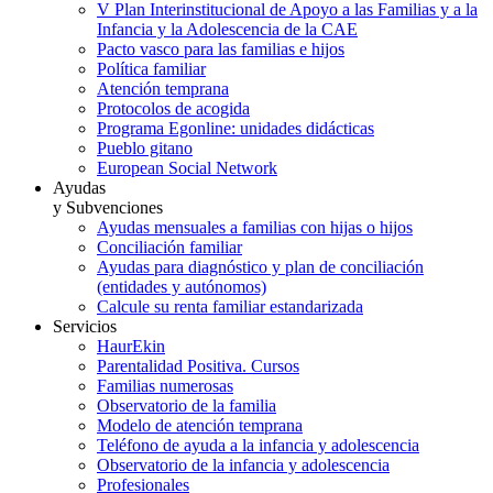
V Plan Interinstitucional de Apoyo a las Familias y a la
Infancia y la Adolescencia de la CAE
Pacto vasco para las familias e hijos
Política familiar
Atención temprana
Protocolos de acogida
Programa Egonline: unidades didácticas
Pueblo gitano
European Social Network
Ayudas
y Subvenciones
Ayudas mensuales a familias con hijas o hijos
Conciliación familiar
Ayudas para diagnóstico y plan de conciliación
(entidades y autónomos)
Calcule su renta familiar estandarizada
Servicios
HaurEkin
Parentalidad Positiva. Cursos
Familias numerosas
Observatorio de la familia
Modelo de atención temprana
Teléfono de ayuda a la infancia y adolescencia
Observatorio de la infancia y adolescencia
Profesionales