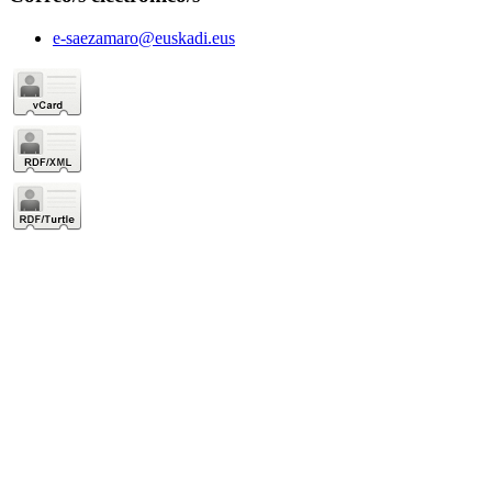
e-saezamaro@euskadi.eus