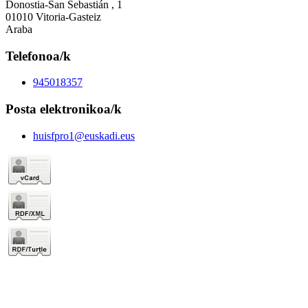
Donostia-San Sebastián , 1
01010 Vitoria-Gasteiz
Araba
Telefonoa/k
945018357
Posta elektronikoa/k
huisfpro1@euskadi.eus