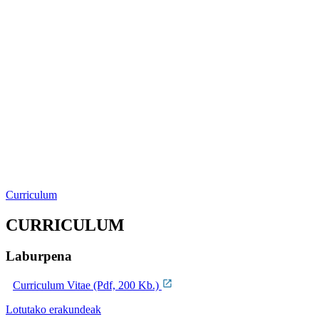
Curriculum
CURRICULUM
Laburpena
Curriculum Vitae (Pdf, 200 Kb.)
Lotutako erakundeak