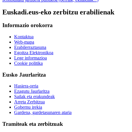
Euskadi.eus-eko zerbitzu erabilienak
Informazio orokorra
Kontaktua
Web-mapa
Erabilerraztasuna
Egoitza Elektronikoa
Lege informazioa
Cookie politika
Eusko Jaurlaritza
Hasiera-orria
Ezagutu Jaurlaritza
Sailak eta erakundeak
Arreta Zerbitzua
Gobernu irekia
Gardena, gardetasunaren ataria
Tramiteak eta zerbitzuak