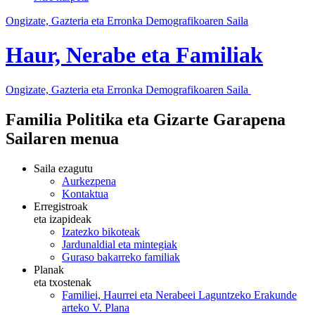
Ongizate, Gazteria eta Erronka Demografikoaren Saila
Haur, Nerabe eta Familiak
Ongizate, Gazteria eta Erronka Demografikoaren Saila
Familia Politika eta Gizarte Garapena
Sailaren menua
Saila ezagutu
Aurkezpena
Kontaktua
Erregistroak
eta izapideak
Izatezko bikoteak
Jardunaldial eta mintegiak
Guraso bakarreko familiak
Planak
eta txostenak
Familiei, Haurrei eta Nerabeei Laguntzeko Erakunde
arteko V. Plana