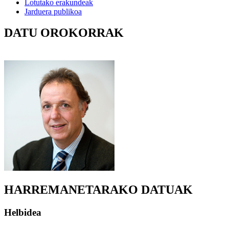
Lotutako erakundeak
Jarduera publikoa
DATU OROKORRAK
HARREMANETARAKO DATUAK
Helbidea