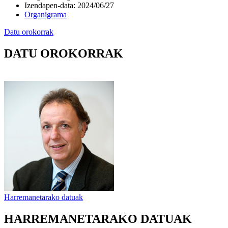
Izendapen-data
:
2024/06/27
Organigrama
Datu orokorrak
DATU OROKORRAK
Harremanetarako datuak
HARREMANETARAKO DATUAK