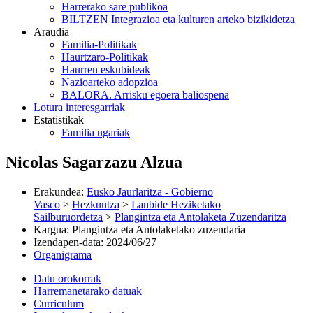
Harrerako sare publikoa
BILTZEN Integrazioa eta kulturen arteko bizikidetza
Araudia
Familia-Politikak
Haurtzaro-Politikak
Haurren eskubideak
Nazioarteko adopzioa
BALORA. Arrisku egoera baliospena
Lotura interesgarriak
Estatistikak
Familia ugariak
Nicolas Sagarzazu Alzua
Erakundea
:
Eusko Jaurlaritza - Gobierno
Vasco
>
Hezkuntza
>
Lanbide Heziketako
Sailburuordetza
>
Plangintza eta Antolaketa Zuzendaritza
Kargua
:
Plangintza eta Antolaketako zuzendaria
Izendapen-data
:
2024/06/27
Organigrama
Datu orokorrak
Harremanetarako datuak
Curriculum