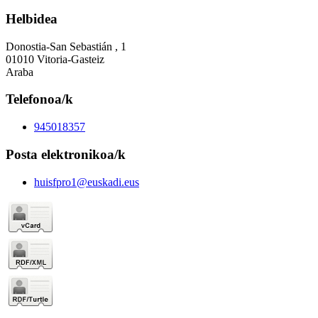
Helbidea
Donostia-San Sebastián , 1
01010 Vitoria-Gasteiz
Araba
Telefonoa/k
945018357
Posta elektronikoa/k
huisfpro1@euskadi.eus