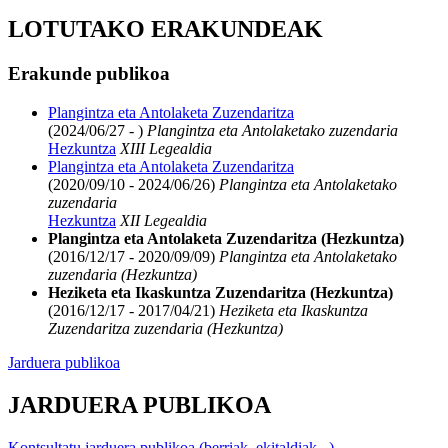
LOTUTAKO ERAKUNDEAK
Erakunde publikoa
Plangintza eta Antolaketa Zuzendaritza
(2024/06/27 - )
Plangintza eta Antolaketako zuzendaria
Hezkuntza
XIII Legealdia
Plangintza eta Antolaketa Zuzendaritza
(2020/09/10 - 2024/06/26)
Plangintza eta Antolaketako
zuzendaria
Hezkuntza
XII Legealdia
Plangintza eta Antolaketa Zuzendaritza (Hezkuntza)
(2016/12/17 - 2020/09/09)
Plangintza eta Antolaketako
zuzendaria (Hezkuntza)
Heziketa eta Ikaskuntza Zuzendaritza (Hezkuntza)
(2016/12/17 - 2017/04/21)
Heziketa eta Ikaskuntza
Zuzendaritza zuzendaria (Hezkuntza)
Jarduera publikoa
JARDUERA PUBLIKOA
Kontsultatu jarduera publikoa (berriak, ekitaldiak...)