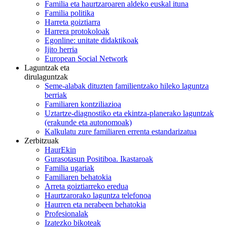
Familia eta haurtzaroaren aldeko euskal ituna
Familia politika
Harreta goiztiarra
Harrera protokoloak
Egonline: unitate didaktikoak
Ijito herria
European Social Network
Laguntzak eta
dirulaguntzak
Seme-alabak dituzten familientzako hileko laguntza
berriak
Familiaren kontziliazioa
Uztartze-diagnostiko eta ekintza-planerako laguntzak
(erakunde eta autonomoak)
Kalkulatu zure familiaren errenta estandarizatua
Zerbitzuak
HaurEkin
Gurasotasun Positiboa. Ikastaroak
Familia ugariak
Familiaren behatokia
Arreta goiztiarreko eredua
Haurtzarorako laguntza telefonoa
Haurren eta nerabeen behatokia
Profesionalak
Izatezko bikoteak