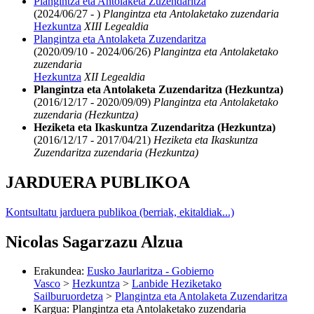
Plangintza eta Antolaketa Zuzendaritza
(2024/06/27 - )
Plangintza eta Antolaketako zuzendaria
Hezkuntza
XIII Legealdia
Plangintza eta Antolaketa Zuzendaritza
(2020/09/10 - 2024/06/26)
Plangintza eta Antolaketako
zuzendaria
Hezkuntza
XII Legealdia
Plangintza eta Antolaketa Zuzendaritza (Hezkuntza)
(2016/12/17 - 2020/09/09)
Plangintza eta Antolaketako
zuzendaria (Hezkuntza)
Heziketa eta Ikaskuntza Zuzendaritza (Hezkuntza)
(2016/12/17 - 2017/04/21)
Heziketa eta Ikaskuntza
Zuzendaritza zuzendaria (Hezkuntza)
JARDUERA PUBLIKOA
Kontsultatu jarduera publikoa (berriak, ekitaldiak...)
Nicolas Sagarzazu Alzua
Erakundea
:
Eusko Jaurlaritza - Gobierno
Vasco
>
Hezkuntza
>
Lanbide Heziketako
Sailburuordetza
>
Plangintza eta Antolaketa Zuzendaritza
Kargua
:
Plangintza eta Antolaketako zuzendaria