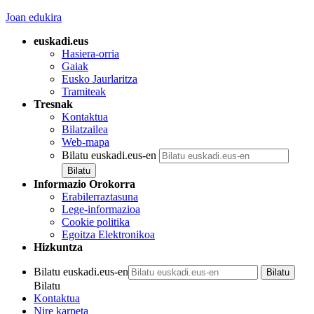
Joan edukira
euskadi.eus
Hasiera-orria
Gaiak
Eusko Jaurlaritza
Tramiteak
Tresnak
Kontaktua
Bilatzailea
Web-mapa
Bilatu euskadi.eus-en
Informazio Orokorra
Erabilerraztasuna
Lege-informazioa
Cookie politika
Egoitza Elektronikoa
Hizkuntza
Bilatu euskadi.eus-en
Bilatu
Kontaktua
Nire karpeta