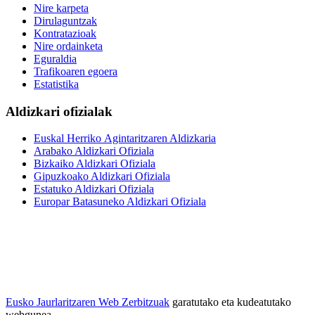
Nire karpeta
Dirulaguntzak
Kontratazioak
Nire ordainketa
Eguraldia
Trafikoaren egoera
Estatistika
Aldizkari ofizialak
Euskal Herriko Agintaritzaren Aldizkaria
Arabako Aldizkari Ofiziala
Bizkaiko Aldizkari Ofiziala
Gipuzkoako Aldizkari Ofiziala
Estatuko Aldizkari Ofiziala
Europar Batasuneko Aldizkari Ofiziala
Eusko Jaurlaritzaren Web Zerbitzuak
garatutako eta kudeatutako
webgunea