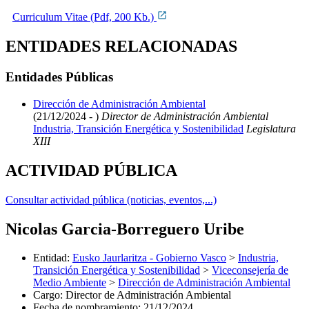
Curriculum Vitae (Pdf, 200 Kb.)
ENTIDADES RELACIONADAS
Entidades Públicas
Dirección de Administración Ambiental
(21/12/2024 - )
Director de Administración Ambiental
Industria, Transición Energética y Sostenibilidad
Legislatura
XIII
ACTIVIDAD PÚBLICA
Consultar actividad pública (noticias, eventos,...)
Nicolas Garcia-Borreguero Uribe
Entidad
:
Eusko Jaurlaritza - Gobierno Vasco
>
Industria,
Transición Energética y Sostenibilidad
>
Viceconsejería de
Medio Ambiente
>
Dirección de Administración Ambiental
Cargo
:
Director de Administración Ambiental
Fecha de nombramiento
:
21/12/2024