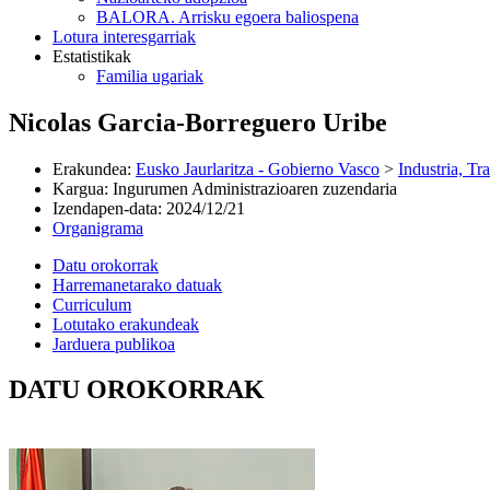
BALORA. Arrisku egoera baliospena
Lotura interesgarriak
Estatistikak
Familia ugariak
Nicolas Garcia-Borreguero Uribe
Erakundea
:
Eusko Jaurlaritza - Gobierno Vasco
>
Industria, Tr
Kargua
:
Ingurumen Administrazioaren zuzendaria
Izendapen-data
:
2024/12/21
Organigrama
Datu orokorrak
Harremanetarako datuak
Curriculum
Lotutako erakundeak
Jarduera publikoa
DATU OROKORRAK