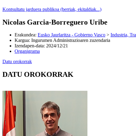
Kontsultatu jarduera publikoa (berriak, ekitaldiak...)
Nicolas Garcia-Borreguero Uribe
Erakundea
:
Eusko Jaurlaritza - Gobierno Vasco
>
Industria, Tr
Kargua
:
Ingurumen Administrazioaren zuzendaria
Izendapen-data
:
2024/12/21
Organigrama
Datu orokorrak
DATU OROKORRAK