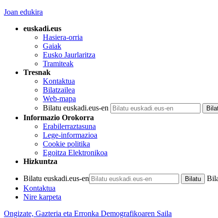
Joan edukira
euskadi.eus
Hasiera-orria
Gaiak
Eusko Jaurlaritza
Tramiteak
Tresnak
Kontaktua
Bilatzailea
Web-mapa
Bilatu euskadi.eus-en
Informazio Orokorra
Erabilerraztasuna
Lege-informazioa
Cookie politika
Egoitza Elektronikoa
Hizkuntza
Bilatu euskadi.eus-en
Bil
Kontaktua
Nire karpeta
Ongizate, Gazteria eta Erronka Demografikoaren Saila