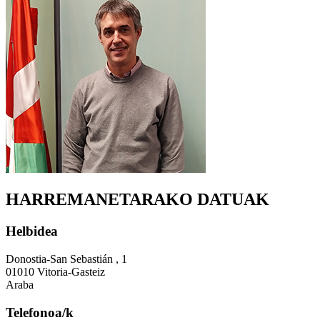
HARREMANETARAKO DATUAK
Helbidea
Donostia-San Sebastián , 1
01010 Vitoria-Gasteiz
Araba
Telefonoa/k