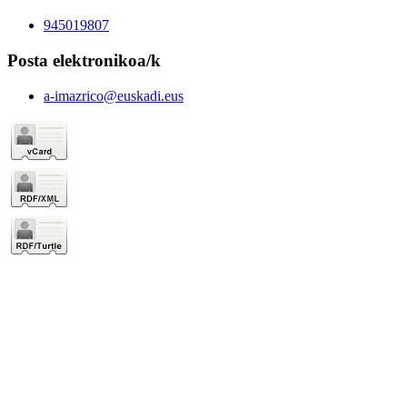
945019807
Posta elektronikoa/k
a-imazrico@euskadi.eus