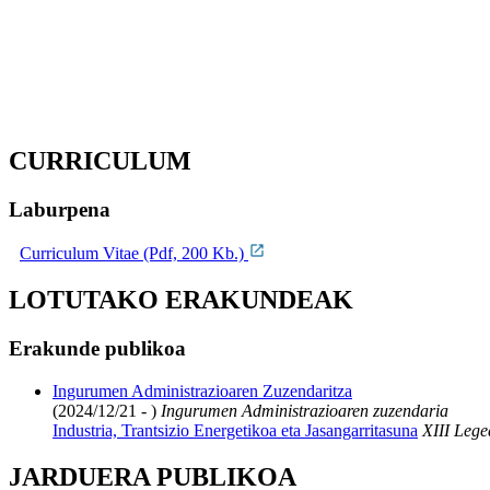
CURRICULUM
Laburpena
Curriculum Vitae (Pdf, 200 Kb.)
LOTUTAKO ERAKUNDEAK
Erakunde publikoa
Ingurumen Administrazioaren Zuzendaritza
(2024/12/21 - )
Ingurumen Administrazioaren zuzendaria
Industria, Trantsizio Energetikoa eta Jasangarritasuna
XIII Lege
JARDUERA PUBLIKOA