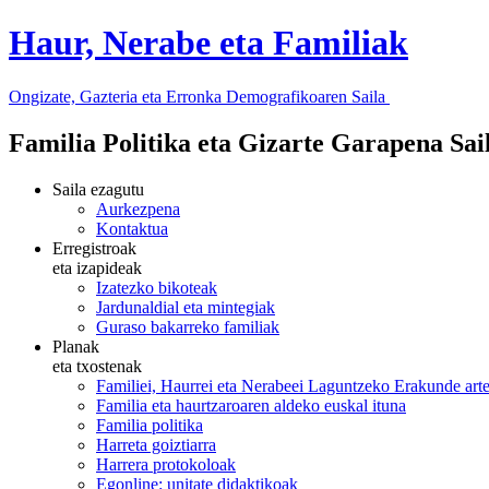
Haur, Nerabe eta Familiak
Ongizate, Gazteria eta Erronka Demografikoaren Saila
Familia Politika eta Gizarte Garapena Sa
Saila ezagutu
Aurkezpena
Kontaktua
Erregistroak
eta izapideak
Izatezko bikoteak
Jardunaldial eta mintegiak
Guraso bakarreko familiak
Planak
eta txostenak
Familiei, Haurrei eta Nerabeei Laguntzeko Erakunde art
Familia eta haurtzaroaren aldeko euskal ituna
Familia politika
Harreta goiztiarra
Harrera protokoloak
Egonline: unitate didaktikoak