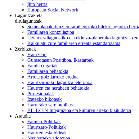
Ijito herria
European Social Network
Laguntzak eta
dirulaguntzak
Seme-alabak dituzten familientzako hileko laguntza berri
Familiaren kontziliazioa
Uztartze-diagnostiko eta ekintza-planerako laguntzak (e
Kalkulatu zure familiaren errenta estandarizatua
Zerbitzuak
HaurEkin
Gurasotasun Positiboa. Ikastaroak
Familia ugariak
Familiaren behatokia
Arreta goiztiarreko eredua
Haurtzarorako laguntza telefonoa
Haurren eta nerabeen behatokia
Profesionalak
Izatezko bikoteak
Harrerako sare publikoa
BILTZEN Integrazioa eta kulturen arteko bizikidetza
Araudia
Familia-Politikak
Haurtzaro-Politikak
Haurren eskubideak
Nazioarteko adopzioa