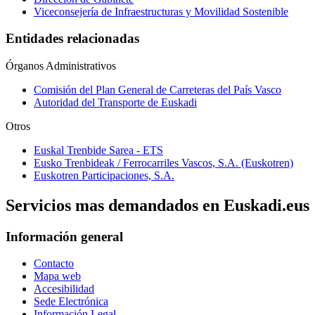
Viceconsejería de Infraestructuras y Movilidad Sostenible
Entidades relacionadas
Órganos Administrativos
Comisión del Plan General de Carreteras del País Vasco
Autoridad del Transporte de Euskadi
Otros
Euskal Trenbide Sarea - ETS
Eusko Trenbideak / Ferrocarriles Vascos, S.A. (Euskotren)
Euskotren Participaciones, S.A.
Servicios mas demandados en Euskadi.eus
Información general
Contacto
Mapa web
Accesibilidad
Sede Electrónica
Información Legal