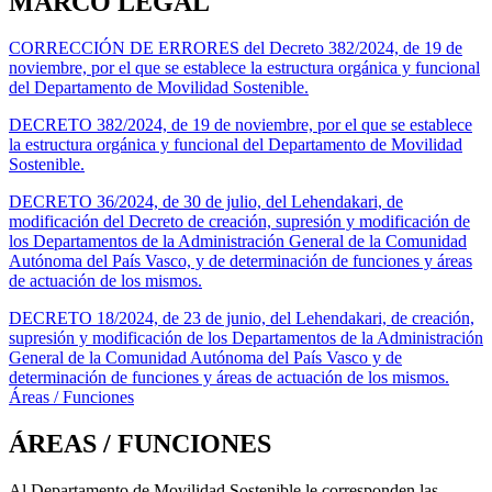
MARCO LEGAL
CORRECCIÓN DE ERRORES del Decreto 382/2024, de 19 de
noviembre, por el que se establece la estructura orgánica y funcional
del Departamento de Movilidad Sostenible.
DECRETO 382/2024, de 19 de noviembre, por el que se establece
la estructura orgánica y funcional del Departamento de Movilidad
Sostenible.
DECRETO 36/2024, de 30 de julio, del Lehendakari, de
modificación del Decreto de creación, supresión y modificación de
los Departamentos de la Administración General de la Comunidad
Autónoma del País Vasco, y de determinación de funciones y áreas
de actuación de los mismos.
DECRETO 18/2024, de 23 de junio, del Lehendakari, de creación,
supresión y modificación de los Departamentos de la Administración
General de la Comunidad Autónoma del País Vasco y de
determinación de funciones y áreas de actuación de los mismos.
Áreas / Funciones
ÁREAS / FUNCIONES
Al Departamento de Movilidad Sostenible le corresponden las