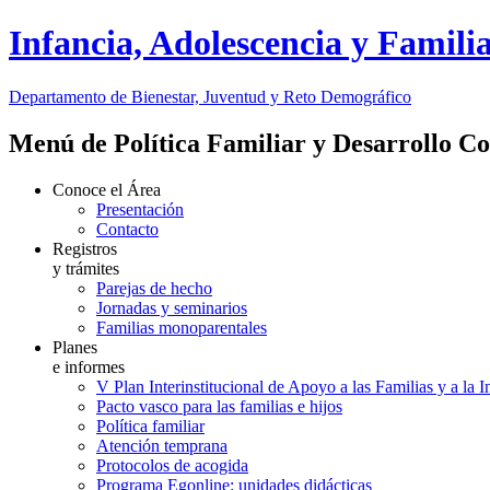
Infancia, Adolescencia y Famili
Departamento de Bienestar, Juventud y Reto Demográfico
Menú de Política Familiar y Desarrollo C
Conoce el Área
Presentación
Contacto
Registros
y trámites
Parejas de hecho
Jornadas y seminarios
Familias monoparentales
Planes
e informes
V Plan Interinstitucional de Apoyo a las Familias y a la 
Pacto vasco para las familias e hijos
Política familiar
Atención temprana
Protocolos de acogida
Programa Egonline: unidades didácticas