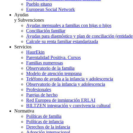
Pueblo gitano
European Social Network
Ayudas
y Subvenciones
Ayudas mensuales a familias con hijas o hijos
Conciliación familiar
Ayudas para diagnóstico y plan de conciliación (entidad
Calcule su renta familiar estandarizada
Servicios
HaurEkin
Parentalidad Positiva. Cursos
Familias numerosas
Observatorio de la familia
Modelo de atención temprana
Teléfono de ayuda a la infancia y adolescencia
Observatorio de la infancia y adolescencia
Profesionales
Parejas de hecho
Red Europea de inmigración ERLAI
BILTZEN integración y convivencia cultural
Normativa
Políticas de familia
Políticas de infancia
Derechos de la infancia
Adopción internacional