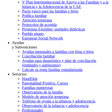
V Plan Interinstitucional de Apoyo a las Familias y a la
Infancia y la Adolescencia de la CAE
Pacto vasco para las familias e hijos
Política familiar
Atención temprana
Protocolos de acogida
Programa Egonline: unidades didácticas
Pueblo gitano
European Social Network
Ayudas
y Subvenciones
Ayudas mensuales a familias con hijas o hijos
Conciliación familiar
Ayudas para diagnóstico y plan de conciliación
(entidades y autónomos)
Calcule su renta familiar estandarizada
Servicios
HaurEkin
Parentalidad Positiva. Cursos
Familias numerosas
Observatorio de la familia
Modelo de atención temprana
Teléfono de ayuda a la infancia y adolescencia
Observatorio de la infancia y adolescencia
Profesionales