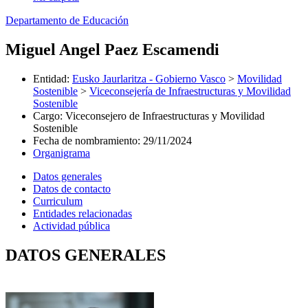
Departamento de Educación
Miguel Angel Paez Escamendi
Entidad
:
Eusko Jaurlaritza - Gobierno Vasco
>
Movilidad
Sostenible
>
Viceconsejería de Infraestructuras y Movilidad
Sostenible
Cargo
:
Viceconsejero de Infraestructuras y Movilidad
Sostenible
Fecha de nombramiento
:
29/11/2024
Organigrama
Datos generales
Datos de contacto
Curriculum
Entidades relacionadas
Actividad pública
DATOS GENERALES