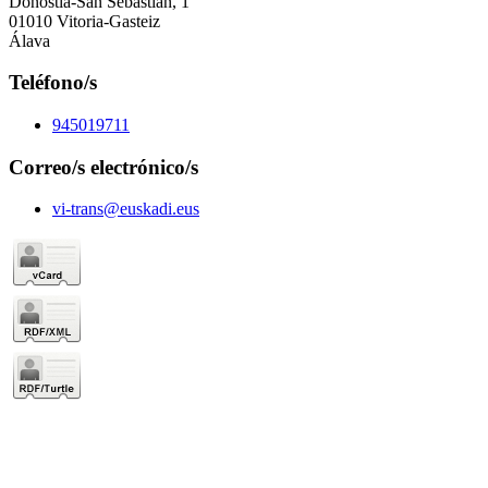
Donostia-San Sebastián, 1
01010 Vitoria-Gasteiz
Álava
Teléfono/s
945019711
Correo/s electrónico/s
vi-trans@euskadi.eus