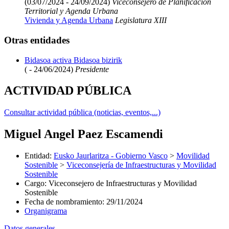
(03/07/2024 - 24/09/2024)
Viceconsejero de Planificación
Territorial y Agenda Urbana
Vivienda y Agenda Urbana
Legislatura XIII
Otras entidades
Bidasoa activa Bidasoa bizirik
( - 24/06/2024)
Presidente
ACTIVIDAD PÚBLICA
Consultar actividad pública (noticias, eventos,...)
Miguel Angel Paez Escamendi
Entidad
:
Eusko Jaurlaritza - Gobierno Vasco
>
Movilidad
Sostenible
>
Viceconsejería de Infraestructuras y Movilidad
Sostenible
Cargo
:
Viceconsejero de Infraestructuras y Movilidad
Sostenible
Fecha de nombramiento
:
29/11/2024
Organigrama
Datos generales