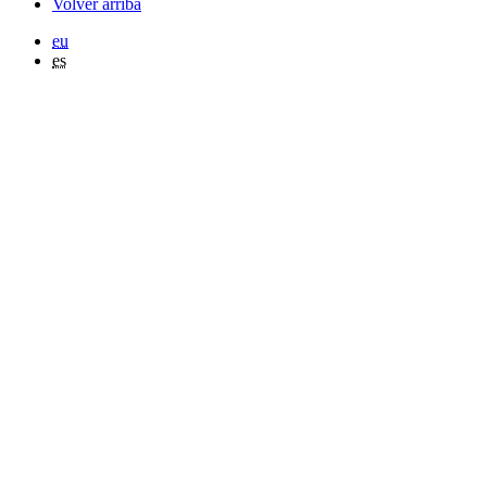
Volver arriba
eu
es