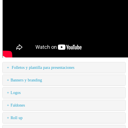
Folletos y plantilla para presentaciones
Banners y branding
Logos
Faldones
Roll up