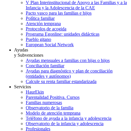
V Plan Interinstitucional de Apoyo a las Familias y a la
Infancia y la Adolescencia de la CAE
Pacto vasco para las familias e hijos
Política familiar
Atención temprana
Protocolos de acogida
Programa Egonline: unidades didácticas
Pueblo gitano
European Social Network
Ayudas
y Subvenciones
Ayudas mensuales a familias con hijas o hijos
Conciliación familiar
Ayudas para diagnóstico y plan de conciliación
(entidades y autónomos)
Calcule su renta familiar estandarizada
Servicios
HaurEkin
Parentalidad Positiva. Cursos
Familias numerosas
Observatorio de la familia
Modelo de atención temprana
Teléfono de ayuda a la infancia y adolescencia
Observatorio de la infancia y adolescencia
Profesionales