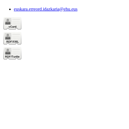
euskara.erreord.idazkaria@ehu.eus