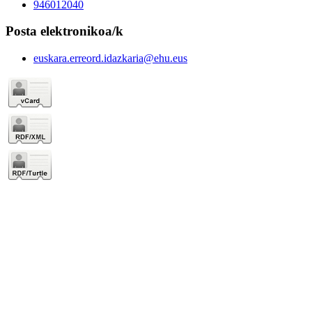
946012040
Posta elektronikoa/k
euskara.erreord.idazkaria@ehu.eus