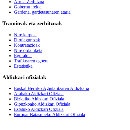
Arreta Zerbitzua
Gobernu irekia
Gardena, gardetasunaren ataria
Tramiteak eta zerbitzuak
Nire karpeta
Dirulaguntzak
Kontratazioak
Nire ordainketa
Eguraldia
Trafikoaren egoera
Estatistika
Aldizkari ofizialak
Euskal Herriko Agintaritzaren Aldizkaria
Arabako Aldizkari Ofiziala
Bizkaiko Aldizkari Ofiziala
Gipuzkoako Aldizkari Ofiziala
Estatuko Aldizkari Ofiziala
Europar Batasuneko Aldizkari Ofiziala