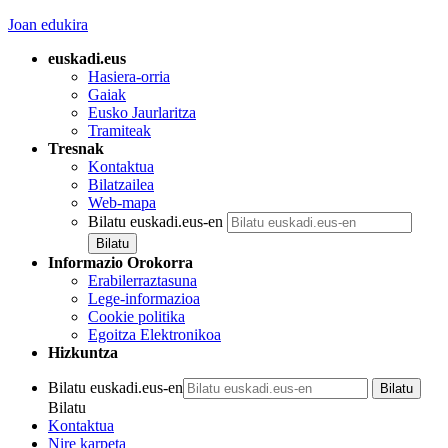
Joan edukira
euskadi.eus
Hasiera-orria
Gaiak
Eusko Jaurlaritza
Tramiteak
Tresnak
Kontaktua
Bilatzailea
Web-mapa
Bilatu euskadi.eus-en
Informazio Orokorra
Erabilerraztasuna
Lege-informazioa
Cookie politika
Egoitza Elektronikoa
Hizkuntza
Bilatu euskadi.eus-en
Bilatu
Kontaktua
Nire karpeta