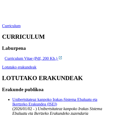
Curriculum
CURRICULUM
Laburpena
Curriculum Vitae (Pdf, 200 Kb.)
Lotutako erakundeak
LOTUTAKO ERAKUNDEAK
Erakunde publikoa
Unibertsitateaz kanpoko Irakas-Sistema Ebaluatu eta
Ikertzeko Erakundea (ISEI)
(2026/01/02 - )
Unibertsitateaz kanpoko Irakas Sistema
Ebaluatu eta Ikertzeko Erakundeko zuzendaria