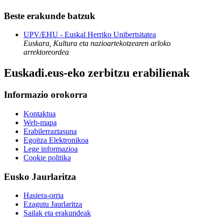
Beste erakunde batzuk
UPV/EHU - Euskal Herriko Unibertsitatea
Euskara, Kultura eta nazioartekotzearen arloko
arrektoreordea
Euskadi.eus-eko zerbitzu erabilienak
Informazio orokorra
Kontaktua
Web-mapa
Erabilerraztasuna
Egoitza Elektronikoa
Lege informazioa
Cookie politika
Eusko Jaurlaritza
Hasiera-orria
Ezagutu Jaurlaritza
Sailak eta erakundeak