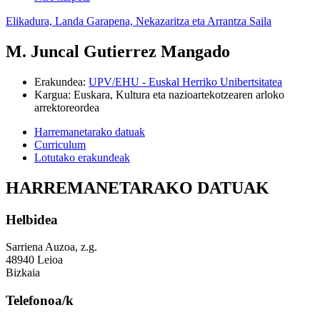
Elikadura, Landa Garapena, Nekazaritza eta Arrantza Saila
M. Juncal Gutierrez Mangado
Erakundea
:
UPV/EHU - Euskal Herriko Unibertsitatea
Kargua
:
Euskara, Kultura eta nazioartekotzearen arloko
arrektoreordea
Harremanetarako datuak
Curriculum
Lotutako erakundeak
HARREMANETARAKO DATUAK
Helbidea
Sarriena Auzoa, z.g.
48940 Leioa
Bizkaia
Telefonoa/k