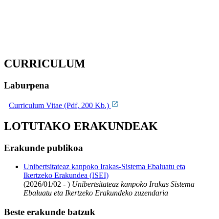
CURRICULUM
Laburpena
Curriculum Vitae (Pdf, 200 Kb.)
LOTUTAKO ERAKUNDEAK
Erakunde publikoa
Unibertsitateaz kanpoko Irakas-Sistema Ebaluatu eta
Ikertzeko Erakundea (ISEI)
(2026/01/02 - )
Unibertsitateaz kanpoko Irakas Sistema
Ebaluatu eta Ikertzeko Erakundeko zuzendaria
Beste erakunde batzuk