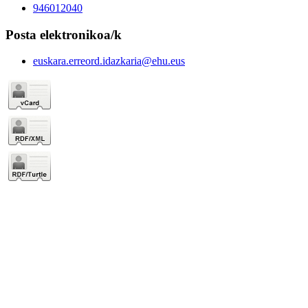
946012040
Posta elektronikoa/k
euskara.erreord.idazkaria@ehu.eus