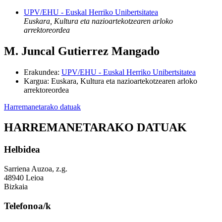
UPV/EHU - Euskal Herriko Unibertsitatea
Euskara, Kultura eta nazioartekotzearen arloko
arrektoreordea
M. Juncal Gutierrez Mangado
Erakundea
:
UPV/EHU - Euskal Herriko Unibertsitatea
Kargua
:
Euskara, Kultura eta nazioartekotzearen arloko
arrektoreordea
Harremanetarako datuak
HARREMANETARAKO DATUAK
Helbidea
Sarriena Auzoa, z.g.
48940 Leioa
Bizkaia
Telefonoa/k