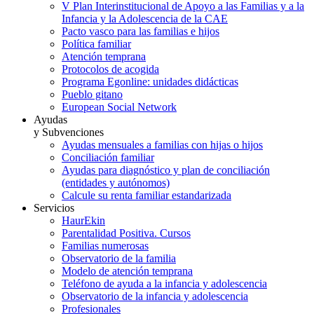
V Plan Interinstitucional de Apoyo a las Familias y a la
Infancia y la Adolescencia de la CAE
Pacto vasco para las familias e hijos
Política familiar
Atención temprana
Protocolos de acogida
Programa Egonline: unidades didácticas
Pueblo gitano
European Social Network
Ayudas
y Subvenciones
Ayudas mensuales a familias con hijas o hijos
Conciliación familiar
Ayudas para diagnóstico y plan de conciliación
(entidades y autónomos)
Calcule su renta familiar estandarizada
Servicios
HaurEkin
Parentalidad Positiva. Cursos
Familias numerosas
Observatorio de la familia
Modelo de atención temprana
Teléfono de ayuda a la infancia y adolescencia
Observatorio de la infancia y adolescencia
Profesionales