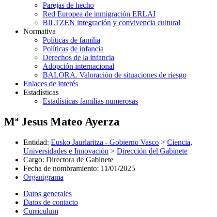
Parejas de hecho
Red Europea de inmigración ERLAI
BILTZEN integración y convivencia cultural
Normativa
Políticas de familia
Políticas de infancia
Derechos de la infancia
Adopción internacional
BALORA. Valoración de situaciones de riesgo
Enlaces de interés
Estadísticas
Estadísticas familias numerosas
Mª Jesus Mateo Ayerza
Entidad
:
Eusko Jaurlaritza - Gobierno Vasco
>
Ciencia,
Universidades e Innovación
>
Dirección del Gabinete
Cargo
:
Directora de Gabinete
Fecha de nombramiento
:
11/01/2025
Organigrama
Datos generales
Datos de contacto
Curriculum