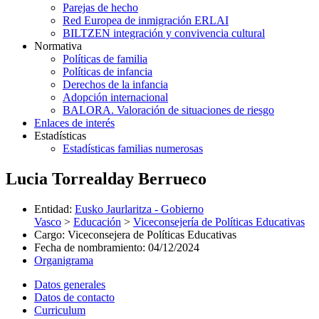
Parejas de hecho
Red Europea de inmigración ERLAI
BILTZEN integración y convivencia cultural
Normativa
Políticas de familia
Políticas de infancia
Derechos de la infancia
Adopción internacional
BALORA. Valoración de situaciones de riesgo
Enlaces de interés
Estadísticas
Estadísticas familias numerosas
Lucia Torrealday Berrueco
Entidad
:
Eusko Jaurlaritza - Gobierno
Vasco
>
Educación
>
Viceconsejería de Políticas Educativas
Cargo
:
Viceconsejera de Políticas Educativas
Fecha de nombramiento
:
04/12/2024
Organigrama
Datos generales
Datos de contacto
Curriculum