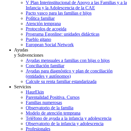
V Plan Interinstitucional de Apoyo a las Familias y a la
Infancia y la Adolescencia de la CAE
Pacto vasco para las familias e hijos
Política familiar
Atención temprana
Protocolos de acogida
Programa Egonline: unidades didácticas
Pueblo gitano
European Social Network
Ayudas
y Subvenciones
Ayudas mensuales a familias con hijas o hijos
Conciliación familiar
Ayudas para diagnóstico y plan de conciliación
(entidades y autónomos)
Calcule su renta familiar estandarizada
Servicios
HaurEkin
Parentalidad Positiva. Cursos
Familias numerosas
Observatorio de la familia
Modelo de atención temprana
Teléfono de ayuda a la infancia y adolescencia
Observatorio de la infancia y adolescencia
Profesionales