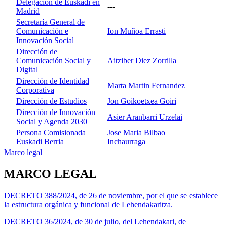
Delegación de Euskadi en
---
Madrid
Secretaría General de
Comunicación e
Ion Muñoa Errasti
Innovación Social
Dirección de
Comunicación Social y
Aitziber Diez Zorrilla
Digital
Dirección de Identidad
Marta Martin Fernandez
Corporativa
Dirección de Estudios
Jon Goikoetxea Goiri
Dirección de Innovación
Asier Aranbarri Urzelai
Social y Agenda 2030
Persona Comisionada
Jose Maria Bilbao
Euskadi Berria
Inchaurraga
Marco legal
MARCO LEGAL
DECRETO 388/2024, de 26 de noviembre, por el que se establece
la estructura orgánica y funcional de Lehendakaritza.
DECRETO 36/2024, de 30 de julio, del Lehendakari, de