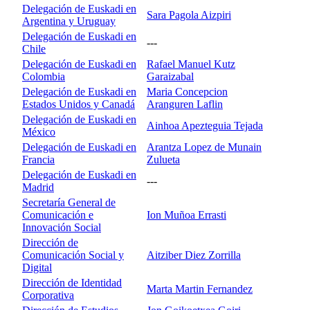
Delegación de Euskadi en
Sara Pagola Aizpiri
Argentina y Uruguay
Delegación de Euskadi en
---
Chile
Delegación de Euskadi en
Rafael Manuel Kutz
Colombia
Garaizabal
Delegación de Euskadi en
Maria Concepcion
Estados Unidos y Canadá
Aranguren Laflin
Delegación de Euskadi en
Ainhoa Apezteguia Tejada
México
Delegación de Euskadi en
Arantza Lopez de Munain
Francia
Zulueta
Delegación de Euskadi en
---
Madrid
Secretaría General de
Comunicación e
Ion Muñoa Errasti
Innovación Social
Dirección de
Comunicación Social y
Aitziber Diez Zorrilla
Digital
Dirección de Identidad
Marta Martin Fernandez
Corporativa