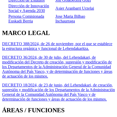
Dirección de Estudios
Jon Goikoetxea Goiri
Dirección de Innovación
Asier Aranbarri Urzelai
Social y Agenda 2030
Persona Comisionada
Jose Maria Bilbao
Euskadi Berria
Inchaurraga
MARCO LEGAL
DECRETO 388/2024, de 26 de noviembre, por el que se establece
la estructura orgánica y funcional de Lehendakaritza.
DECRETO 36/2024, de 30 de julio, del Lehendakari, de
modificación del Decreto de creación, supresión y modificación de
los Departamentos de la Administración General de la Comunidad
Autónoma del País Vasco, y de determinación de funciones y áreas
de actuación de los mismos.
DECRETO 18/2024, de 23 de junio, del Lehendakari, de creación,
supresión y modificación de los Departamentos de la Administración
General de la Comunidad Autónoma del País Vasco y de
determinación de funciones y áreas de actuación de los mismos.
ÁREAS / FUNCIONES