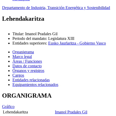
Departamento de Industria, Transición Energética y Sostenibilidad
Lehendakaritza
Titular
:
Imanol Pradales Gil
Periodo del mandato
:
Legislatura XIII
Entidades superiores
:
Eusko Jaurlaritza - Gobierno Vasco
Organigrama
Marco legal
Áreas / Funciones
Datos de contacto
Órganos y registros
Cargos
Entidades relacionadas
Equipamientos relacionados
ORGANIGRAMA
Gráfico
Lehendakaritza
Imanol Pradales Gil