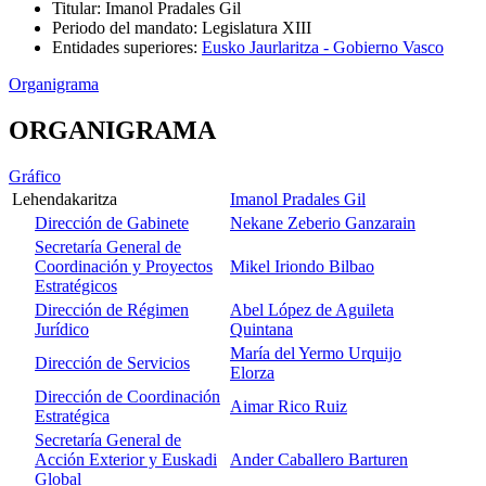
Titular
:
Imanol Pradales Gil
Periodo del mandato
:
Legislatura XIII
Entidades superiores
:
Eusko Jaurlaritza - Gobierno Vasco
Organigrama
ORGANIGRAMA
Gráfico
Lehendakaritza
Imanol Pradales Gil
Dirección de Gabinete
Nekane Zeberio Ganzarain
Secretaría General de
Coordinación y Proyectos
Mikel Iriondo Bilbao
Estratégicos
Dirección de Régimen
Abel López de Aguileta
Jurídico
Quintana
María del Yermo Urquijo
Dirección de Servicios
Elorza
Dirección de Coordinación
Aimar Rico Ruiz
Estratégica
Secretaría General de
Acción Exterior y Euskadi
Ander Caballero Barturen
Global