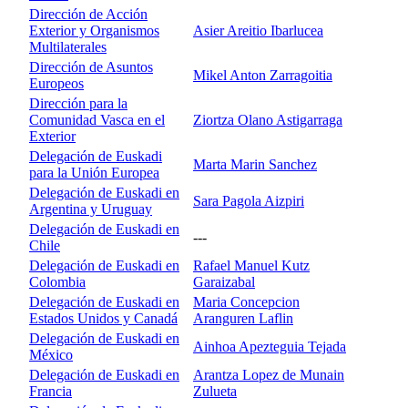
Dirección de Acción
Exterior y Organismos
Asier Areitio Ibarlucea
Multilaterales
Dirección de Asuntos
Mikel Anton Zarragoitia
Europeos
Dirección para la
Comunidad Vasca en el
Ziortza Olano Astigarraga
Exterior
Delegación de Euskadi
Marta Marin Sanchez
para la Unión Europea
Delegación de Euskadi en
Sara Pagola Aizpiri
Argentina y Uruguay
Delegación de Euskadi en
---
Chile
Delegación de Euskadi en
Rafael Manuel Kutz
Colombia
Garaizabal
Delegación de Euskadi en
Maria Concepcion
Estados Unidos y Canadá
Aranguren Laflin
Delegación de Euskadi en
Ainhoa Apezteguia Tejada
México
Delegación de Euskadi en
Arantza Lopez de Munain
Francia
Zulueta