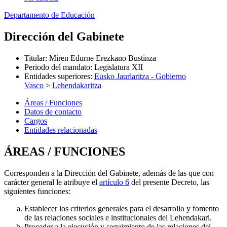
Departamento de Educación
Dirección del Gabinete
Titular
:
Miren Edurne Erezkano Bustinza
Periodo del mandato
:
Legislatura XII
Entidades superiores
:
Eusko Jaurlaritza - Gobierno
Vasco
>
Lehendakaritza
Áreas / Funciones
Datos de contacto
Cargos
Entidades relacionadas
ÁREAS / FUNCIONES
Corresponden a la Dirección del Gabinete, además de las que con
carácter general le atribuye el
artículo 6
del presente Decreto, las
siguientes funciones:
Establecer los criterios generales para el desarrollo y fomento
de las relaciones sociales e institucionales del Lehendakari.
Proceder a la ejecución y seguimiento de las relaciones del