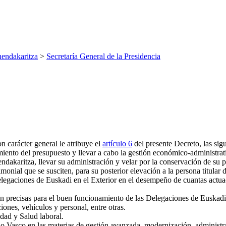
endakaritza
>
Secretaría General de la Presidencia
 carácter general le atribuye el
artículo 6
del presente Decreto, las sig
imiento del presupuesto y llevar a cabo la gestión económico-administra
ndakaritza, llevar su administración y velar por la conservación de su 
monial que se susciten, para su posterior elevación a la persona titular d
Delegaciones de Euskadi en el Exterior en el desempeño de cuantas actua
an precisas para el buen funcionamiento de las Delegaciones de Euskadi e
iones, vehículos y personal, entre otras.
idad y Salud laboral.
no Vasco en las materias de gestión avanzada, modernización, administ