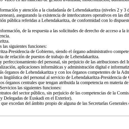
formación y atención a la ciudadanía de Lehendakaritza (niveles 2 y 3 d
ean), asegurando la existencia de interlocutores operativos en las dif
ación pública referidas a Lehendakaritza, de conformidad con lo dispuest
formación, de la respuesta a las solicitudes de derecho de acceso a la i
encia.
ritza.
 las siguientes funciones:
itza-Presidencia de Gobierno, siendo el órgano administrativo competent
ta de relación de puestos de trabajo de Lehendakaritza.
 perfeccionamiento del personal, sin perjuicio de las atribuciones del I
alización, aplicaciones informáticas y administración digital e informat
más órganos de Lehendakaritza y con los órganos competentes de la A
 lingüística del personal al servicio de Lehendakaritza-Presidencia de 
os órganos centrales que tengan atribuida la competencia en materia de 
Servicios las siguientes funciones:
ontratos del sector público, sin perjuicio de las competencias de la Co
 y Delegadas de Euskadi en el Exterior).
que excedan del ámbito propio de alguna de las Secretarías Generales c