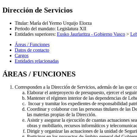
Dirección de Servicios
Titular
:
María del Yermo Urquijo Elorza
Periodo del mandato
:
Legislatura XII
Entidades superiores
:
Eusko Jaurlaritza - Gobierno Vasco
>
Leh
Áreas / Funciones
Datos de contacto
Cargos
Entidades relacionadas
ÁREAS / FUNCIONES
Corresponden a la Dirección de Servicios, además de las que con
Elaborar el anteproyecto de presupuesto, ejercer el segu
Mantener el régimen interior de las dependencias de Lehe
Incoar y tramitar los expedientes de responsabilidad patri
Coordinar y colaborar con las personas titulares de las 
las materias propias de la Dirección.
Asistir y asegurar la ejecución de cuantas actuaciones se
obras y mobiliario, recursos informáticos y telecomunicac
Dirigir y organizar las actuaciones de la unidad de Segur
Participar en los proyectos de ámbito general del Gobier