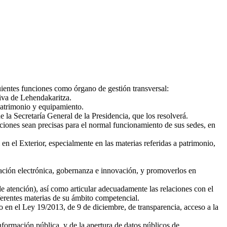
uientes funciones como órgano de gestión transversal:
tiva de Lehendakaritza.
patrimonio y equipamiento.
e la Secretaría General de la Presidencia, que los resolverá.
ciones sean precisas para el normal funcionamiento de sus sedes, en
n el Exterior, especialmente en las materias referidas a patrimonio,
ración electrónica, gobernanza e innovación, y promoverlos en
e atención), así como articular adecuadamente las relaciones con el
erentes materias de su ámbito competencial.
o en el Ley 19/2013, de 9 de diciembre, de transparencia, acceso a la
nformación pública, y de la apertura de datos públicos de