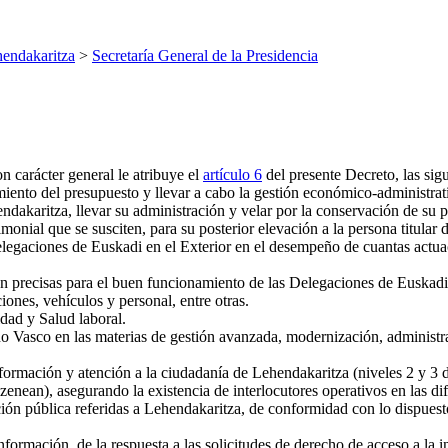
endakaritza
>
Secretaría General de la Presidencia
 carácter general le atribuye el
artículo 6
del presente Decreto, las sig
imiento del presupuesto y llevar a cabo la gestión económico-administra
ndakaritza, llevar su administración y velar por la conservación de su 
monial que se susciten, para su posterior elevación a la persona titular d
Delegaciones de Euskadi en el Exterior en el desempeño de cuantas actua
an precisas para el buen funcionamiento de las Delegaciones de Euskadi e
iones, vehículos y personal, entre otras.
idad y Salud laboral.
no Vasco en las materias de gestión avanzada, modernización, administ
formación y atención a la ciudadanía de Lehendakaritza (niveles 2 y 3 d
ean), asegurando la existencia de interlocutores operativos en las dif
ación pública referidas a Lehendakaritza, de conformidad con lo dispuest
formación, de la respuesta a las solicitudes de derecho de acceso a la i