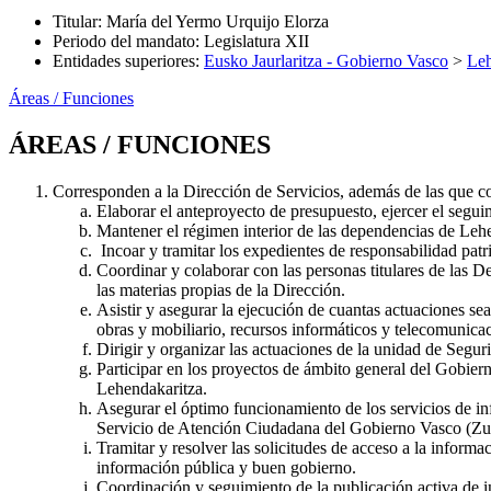
Titular
:
María del Yermo Urquijo Elorza
Periodo del mandato
:
Legislatura XII
Entidades superiores
:
Eusko Jaurlaritza - Gobierno Vasco
>
Leh
Áreas / Funciones
ÁREAS / FUNCIONES
Corresponden a la Dirección de Servicios, además de las que con
Elaborar el anteproyecto de presupuesto, ejercer el segu
Mantener el régimen interior de las dependencias de Lehe
Incoar y tramitar los expedientes de responsabilidad patri
Coordinar y colaborar con las personas titulares de las 
las materias propias de la Dirección.
Asistir y asegurar la ejecución de cuantas actuaciones se
obras y mobiliario, recursos informáticos y telecomunicac
Dirigir y organizar las actuaciones de la unidad de Segur
Participar en los proyectos de ámbito general del Gobier
Lehendakaritza.
Asegurar el óptimo funcionamiento de los servicios de in
Servicio de Atención Ciudadana del Gobierno Vasco (Zuzen
Tramitar y resolver las solicitudes de acceso a la inform
información pública y buen gobierno.
Coordinación y seguimiento de la publicación activa de in