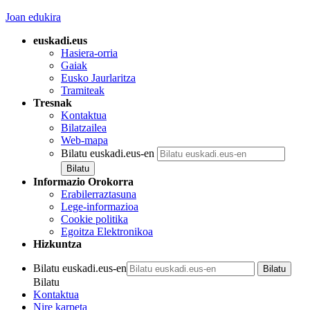
Joan edukira
euskadi.eus
Hasiera-orria
Gaiak
Eusko Jaurlaritza
Tramiteak
Tresnak
Kontaktua
Bilatzailea
Web-mapa
Bilatu euskadi.eus-en
Informazio Orokorra
Erabilerraztasuna
Lege-informazioa
Cookie politika
Egoitza Elektronikoa
Hizkuntza
Bilatu euskadi.eus-en
Bilatu
Kontaktua
Nire karpeta