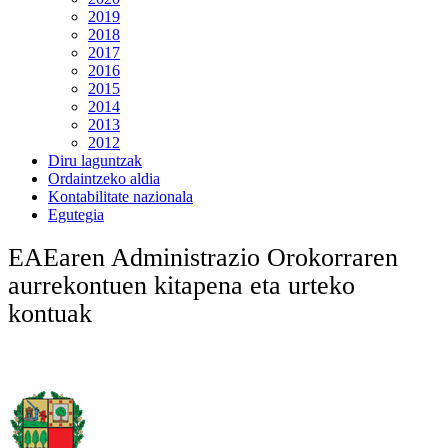
2019
2018
2017
2016
2015
2014
2013
2012
Diru laguntzak
Ordaintzeko aldia
Kontabilitate nazionala
Egutegia
EAEaren Administrazio Orokorraren
aurrekontuen kitapena eta urteko
kontuak