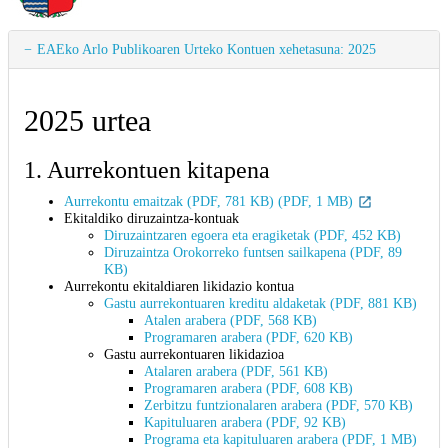
EAEko Arlo Publikoaren Urteko Kontuen xehetasuna: 2025
2025 urtea
1. Aurrekontuen kitapena
Aurrekontu emaitzak (PDF, 781 KB) (PDF, 1 MB)
Ekitaldiko diruzaintza-kontuak
Diruzaintzaren egoera eta eragiketak (PDF, 452 KB)
Diruzaintza Orokorreko funtsen sailkapena (PDF, 89
KB)
Aurrekontu ekitaldiaren likidazio kontua
Gastu aurrekontuaren kreditu aldaketak (PDF, 881 KB)
Atalen arabera (PDF, 568 KB)
Programaren arabera (PDF, 620 KB)
Gastu aurrekontuaren likidazioa
Atalaren arabera (PDF, 561 KB)
Programaren arabera (PDF, 608 KB)
Zerbitzu funtzionalaren arabera (PDF, 570 KB)
Kapituluaren arabera (PDF, 92 KB)
Programa eta kapituluaren arabera (PDF, 1 MB)