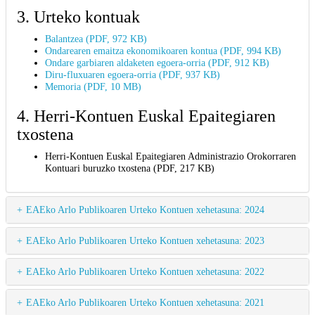
3. Urteko kontuak
Balantzea (PDF, 972 KB)
Ondarearen emaitza ekonomikoaren kontua (PDF, 994 KB)
Ondare garbiaren aldaketen egoera-orria (PDF, 912 KB)
Diru-fluxuaren egoera-orria (PDF, 937 KB)
Memoria (PDF, 10 MB)
4. Herri-Kontuen Euskal Epaitegiaren
txostena
Herri-Kontuen Euskal Epaitegiaren Administrazio Orokorraren
Kontuari buruzko txostena (PDF, 217 KB)
EAEko Arlo Publikoaren Urteko Kontuen xehetasuna: 2024
EAEko Arlo Publikoaren Urteko Kontuen xehetasuna: 2023
EAEko Arlo Publikoaren Urteko Kontuen xehetasuna: 2022
EAEko Arlo Publikoaren Urteko Kontuen xehetasuna: 2021