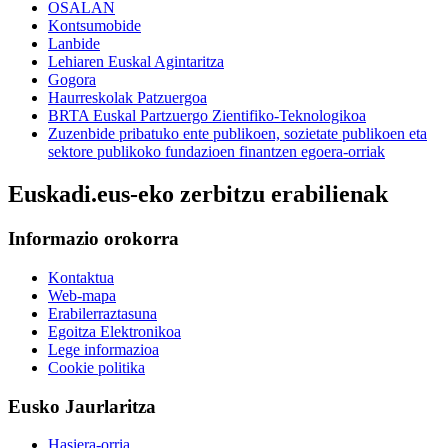
OSALAN
Kontsumobide
Lanbide
Lehiaren Euskal Agintaritza
Gogora
Haurreskolak Patzuergoa
BRTA Euskal Partzuergo Zientifiko-Teknologikoa
Zuzenbide pribatuko ente publikoen, sozietate publikoen eta
sektore publikoko fundazioen finantzen egoera-orriak
Euskadi.eus-eko zerbitzu erabilienak
Informazio orokorra
Kontaktua
Web-mapa
Erabilerraztasuna
Egoitza Elektronikoa
Lege informazioa
Cookie politika
Eusko Jaurlaritza
Hasiera-orria