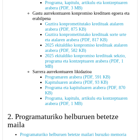
Programa, kapitulu, artikulu eta kontzeptuaren
arabera (PDF, 3 MB)
Gastu aurrekontuaren konpromiso kredituen egoera eta
erabilpena
Guztira konprometitutako kredituak atalaren
arabera (PDF, 875 KB)
Guztira konprometitutako kredituak sorte urte
eta atalaren arabera (PDF, 817 KB)
2025 ekitaldiko konpromiso kredituak atalaren
arabera (PDF, 582 KB)
2025 ekitaldiko konpromiso kredituak sekzio,
programa eta kontzeptuaren arabera (PDF, 1
MB)
Sarrera aurrekontuaren likidazioa
Programaren arabera (PDF, 591 KB)
Kapituluaren arabera (PDF, 93 KB)
Programa eta kapituluaren arabera (PDF, 870
KB)
Programa, kapitulu, artikulu eta kontzeptuaren
arabera (PDF, 1 MB)
2. Programaturiko helburuen betetze
maila
Programaturiko helburuen betetze mailari buruzko memoria