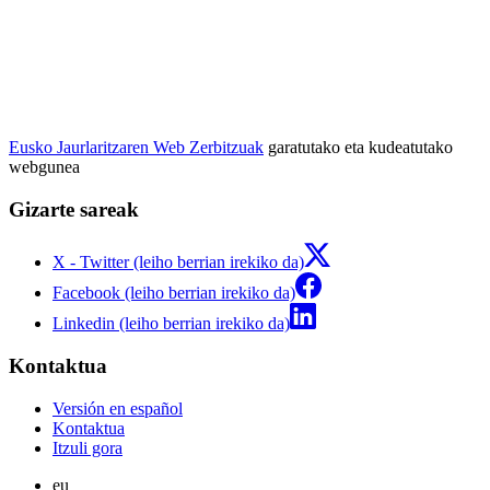
Eusko Jaurlaritzaren Web Zerbitzuak
garatutako eta kudeatutako
webgunea
Gizarte sareak
X - Twitter (leiho berrian irekiko da)
Facebook (leiho berrian irekiko da)
Linkedin (leiho berrian irekiko da)
Kontaktua
Versión en español
Kontaktua
Itzuli gora
eu