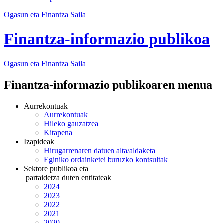
Ogasun eta Finantza Saila
Finantza-informazio publikoa
Ogasun eta Finantza
Saila
Finantza-informazio publikoaren menua
Aurrekontuak
Aurrekontuak
Hileko gauzatzea
Kitapena
Izapideak
Hirugarrenaren datuen alta/aldaketa
Eginiko ordainketei buruzko kontsultak
Sektore publikoa eta
partaidetza duten entitateak
2024
2023
2022
2021
2020