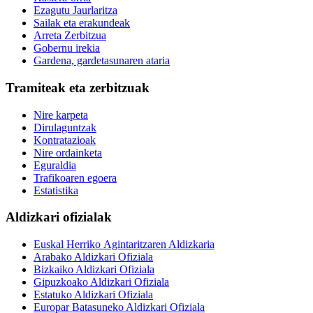
Ezagutu Jaurlaritza
Sailak eta erakundeak
Arreta Zerbitzua
Gobernu irekia
Gardena, gardetasunaren ataria
Tramiteak eta zerbitzuak
Nire karpeta
Dirulaguntzak
Kontratazioak
Nire ordainketa
Eguraldia
Trafikoaren egoera
Estatistika
Aldizkari ofizialak
Euskal Herriko Agintaritzaren Aldizkaria
Arabako Aldizkari Ofiziala
Bizkaiko Aldizkari Ofiziala
Gipuzkoako Aldizkari Ofiziala
Estatuko Aldizkari Ofiziala
Europar Batasuneko Aldizkari Ofiziala