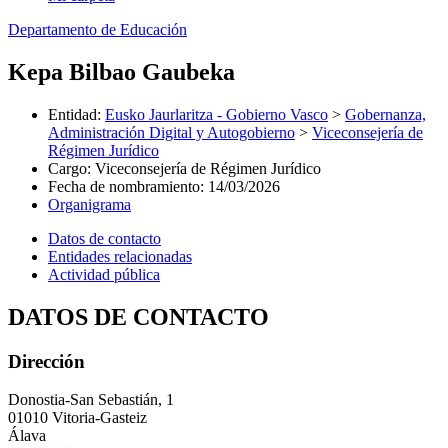
Departamento de Educación
Kepa Bilbao Gaubeka
Entidad
:
Eusko Jaurlaritza - Gobierno Vasco
>
Gobernanza,
Administración Digital y Autogobierno
>
Viceconsejería de
Régimen Jurídico
Cargo
:
Viceconsejería de Régimen Jurídico
Fecha de nombramiento
:
14/03/2026
Organigrama
Datos de contacto
Entidades relacionadas
Actividad pública
DATOS DE CONTACTO
Dirección
Donostia-San Sebastián, 1
01010 Vitoria-Gasteiz
Álava