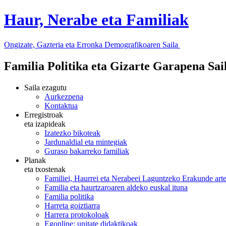
Haur, Nerabe eta Familiak
Ongizate, Gazteria eta Erronka Demografikoaren Saila
Familia Politika eta Gizarte Garapena Sa
Saila ezagutu
Aurkezpena
Kontaktua
Erregistroak
eta izapideak
Izatezko bikoteak
Jardunaldial eta mintegiak
Guraso bakarreko familiak
Planak
eta txostenak
Familiei, Haurrei eta Nerabeei Laguntzeko Erakunde art
Familia eta haurtzaroaren aldeko euskal ituna
Familia politika
Harreta goiztiarra
Harrera protokoloak
Egonline: unitate didaktikoak