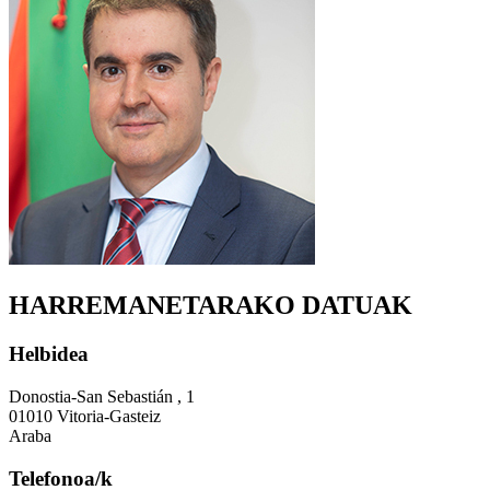
HARREMANETARAKO DATUAK
Helbidea
Donostia-San Sebastián , 1
01010 Vitoria-Gasteiz
Araba
Telefonoa/k