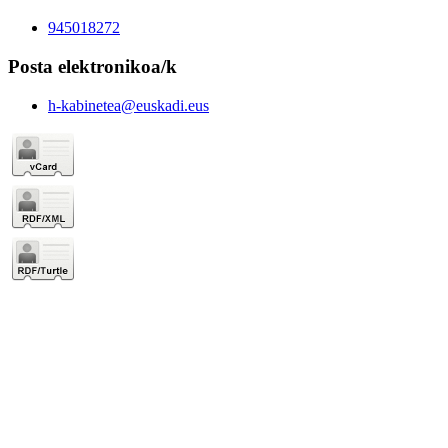
945018272
Posta elektronikoa/k
h-kabinetea@euskadi.eus