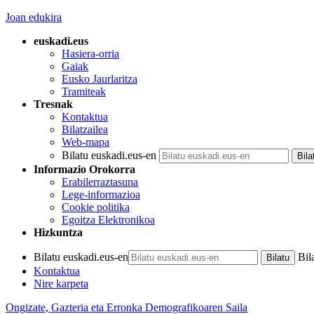
Joan edukira
euskadi.eus
Hasiera-orria
Gaiak
Eusko Jaurlaritza
Tramiteak
Tresnak
Kontaktua
Bilatzailea
Web-mapa
Bilatu euskadi.eus-en
Informazio Orokorra
Erabilerraztasuna
Lege-informazioa
Cookie politika
Egoitza Elektronikoa
Hizkuntza
Bilatu euskadi.eus-en
Bil
Kontaktua
Nire karpeta
Ongizate, Gazteria eta Erronka Demografikoaren Saila