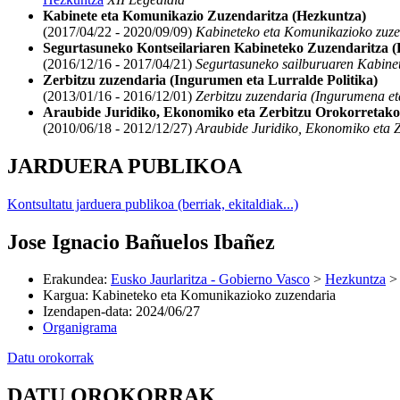
Kabinete eta Komunikazio Zuzendaritza (Hezkuntza)
(2017/04/22 - 2020/09/09)
Kabineteko eta Komunikazioko zuze
Segurtasuneko Kontseilariaren Kabineteko Zuzendaritza 
(2016/12/16 - 2017/04/21)
Segurtasuneko sailburuaren Kabinet
Zerbitzu zuzendaria (Ingurumen eta Lurralde Politika)
(2013/01/16 - 2016/12/01)
Zerbitzu zuzendaria (Ingurumena eta
Araubide Juridiko, Ekonomiko eta Zerbitzu Orokorretako
(2010/06/18 - 2012/12/27)
Araubide Juridiko, Ekonomiko eta Z
JARDUERA PUBLIKOA
Kontsultatu jarduera publikoa (berriak, ekitaldiak...)
Jose Ignacio Bañuelos Ibañez
Erakundea
:
Eusko Jaurlaritza - Gobierno Vasco
>
Hezkuntza
Kargua
:
Kabineteko eta Komunikazioko zuzendaria
Izendapen-data
:
2024/06/27
Organigrama
Datu orokorrak
DATU OROKORRAK