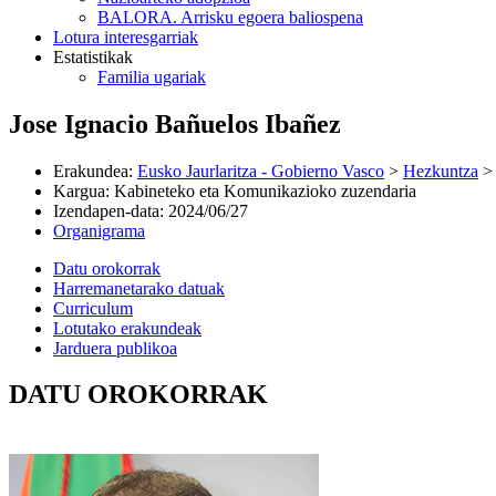
BALORA. Arrisku egoera baliospena
Lotura interesgarriak
Estatistikak
Familia ugariak
Jose Ignacio Bañuelos Ibañez
Erakundea
:
Eusko Jaurlaritza - Gobierno Vasco
>
Hezkuntza
Kargua
:
Kabineteko eta Komunikazioko zuzendaria
Izendapen-data
:
2024/06/27
Organigrama
Datu orokorrak
Harremanetarako datuak
Curriculum
Lotutako erakundeak
Jarduera publikoa
DATU OROKORRAK