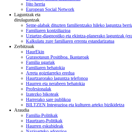
Ijito herria
European Social Network
Laguntzak eta
dirulaguntzak
Seme-alabak dituzten familientzako hileko laguntza berri
Familiaren kontziliazioa
Uztartze-diagnostiko eta ekintza-planerako laguntzak (e
Kalkulatu zure familiaren errenta estandarizatua
Zerbitzuak
HaurEkin
Gurasotasun Positiboa. Ikastaroak
Familia ugariak
Familiaren behatokia
Arreta goiztiarreko eredua
Haurtzarorako laguntza telefonoa
Haurren eta nerabeen behatokia
Profesionalak
Izatezko bikoteak
Harrerako sare publikoa
BILTZEN Integrazioa eta kulturen arteko bizikidetza
Araudia
Familia-Politikak
Haurtzaro-Politikak
Haurren eskubideak
Nazioarteko adopzioa