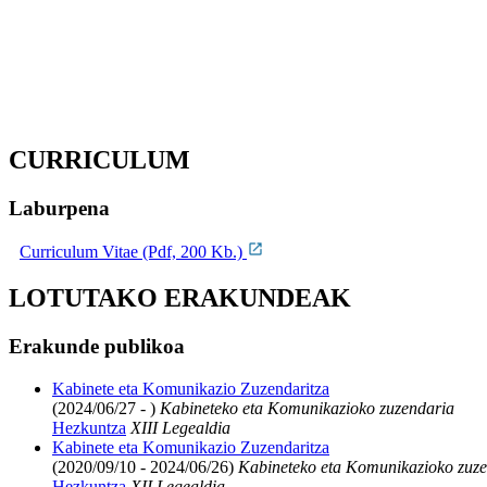
CURRICULUM
Laburpena
Curriculum Vitae (Pdf, 200 Kb.)
LOTUTAKO ERAKUNDEAK
Erakunde publikoa
Kabinete eta Komunikazio Zuzendaritza
(2024/06/27 - )
Kabineteko eta Komunikazioko zuzendaria
Hezkuntza
XIII Legealdia
Kabinete eta Komunikazio Zuzendaritza
(2020/09/10 - 2024/06/26)
Kabineteko eta Komunikazioko zuze
Hezkuntza
XII Legealdia