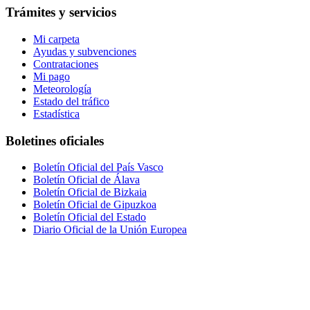
Trámites y servicios
Mi carpeta
Ayudas y subvenciones
Contrataciones
Mi pago
Meteorología
Estado del tráfico
Estadística
Boletines oficiales
Boletín Oficial del País Vasco
Boletín Oficial de Álava
Boletín Oficial de Bizkaia
Boletín Oficial de Gipuzkoa
Boletín Oficial del Estado
Diario Oficial de la Unión Europea