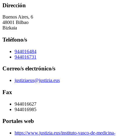
Dirección
Buenos Aires, 6
48001 Bilbao
Bizkaia
Teléfono/s
944016484
944016731
Correo/s electrónico/s
justiziaeus@justizia.eus
Fax
944016627
944016985
Portales web
https://www.justizia.eus/instituto-vasco-de-medicina-