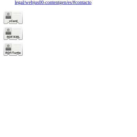
legal/webjus00-contentgen/es/#contacto