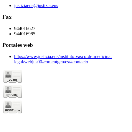
justiziaeus@justizia.eus
Fax
944016627
944016985
Portales web
https://www.justizia.eus/instituto-vasco-de-medicina-
legal/webjus00-contentgen/es/#contacto