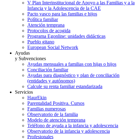
V Plan Interinstitucional de Apoyo a las Familias y a la
Infancia y la Adolescencia de la CAE
Pacto vasco para las familias e hijos
Política familiar
Atención temprana
Protocolos de acogida
Programa Egonline: unidades didácticas
Pueblo gitano
European Social Network
Ayudas
y Subvenciones
Ayudas mensuales a familias con hijas o hijos
Conciliación familiar
Ayudas para diagnóstico y plan de conciliación
(entidades y autónomos)
Calcule su renta familiar estandarizada
Servicios
HaurEkin
Parentalidad Positiva. Cursos
Familias numerosas
Observatorio de la familia
Modelo de atención temprana
Teléfono de ayuda a la infancia y adolescencia
Observatorio de la infancia y adolescencia
Profesionales