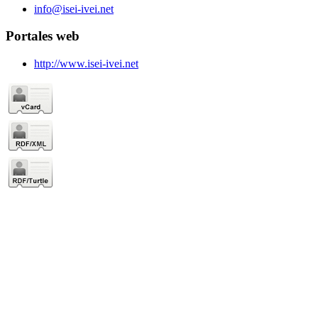
info@isei-ivei.net
Portales web
http://www.isei-ivei.net