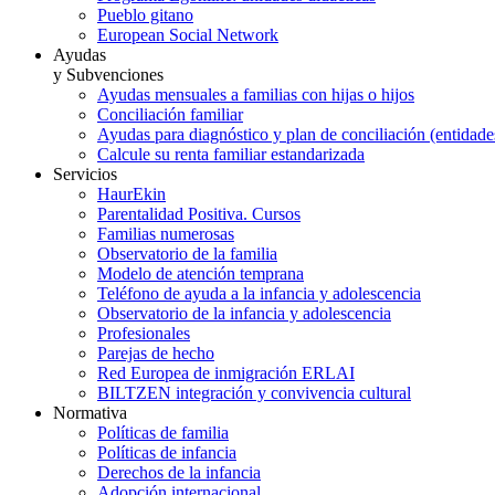
Pueblo gitano
European Social Network
Ayudas
y Subvenciones
Ayudas mensuales a familias con hijas o hijos
Conciliación familiar
Ayudas para diagnóstico y plan de conciliación (entidad
Calcule su renta familiar estandarizada
Servicios
HaurEkin
Parentalidad Positiva. Cursos
Familias numerosas
Observatorio de la familia
Modelo de atención temprana
Teléfono de ayuda a la infancia y adolescencia
Observatorio de la infancia y adolescencia
Profesionales
Parejas de hecho
Red Europea de inmigración ERLAI
BILTZEN integración y convivencia cultural
Normativa
Políticas de familia
Políticas de infancia
Derechos de la infancia
Adopción internacional