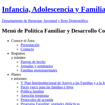
Infancia, Adolescencia y Famili
Departamento de Bienestar, Juventud y Reto Demográfico
Menú de Política Familiar y Desarrollo C
Conoce el Área
Presentación
Contacto
Registros
y trámites
Parejas de hecho
Jornadas y seminarios
Familias monoparentales
Planes
e informes
V Plan Interinstitucional de Apoyo a las Familias y a la 
Pacto vasco para las familias e hijos
Política familiar
Atención temprana
Protocolos de acogida
Programa Egonline: unidades didácticas