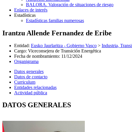
BALORA. Valoración de situaciones de riesgo
Enlaces de interés
Estadísticas
Estadísticas familias numerosas
Irantzu Allende Fernandez de Eribe
Entidad
:
Eusko Jaurlaritza - Gobierno Vasco
>
Industria, Trans
Cargo
:
Viceconsejera de Transición Energética
Fecha de nombramiento
:
11/12/2024
Organigrama
Datos generales
Datos de contacto
Curriculum
Entidades relacionadas
Actividad pública
DATOS GENERALES