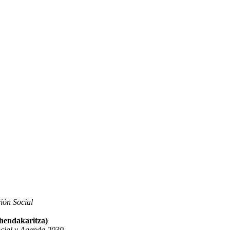
ión Social
ehendakaritza)
ocial y Agenda 2030