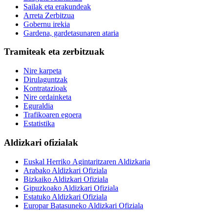
Sailak eta erakundeak
Arreta Zerbitzua
Gobernu irekia
Gardena, gardetasunaren ataria
Tramiteak eta zerbitzuak
Nire karpeta
Dirulaguntzak
Kontratazioak
Nire ordainketa
Eguraldia
Trafikoaren egoera
Estatistika
Aldizkari ofizialak
Euskal Herriko Agintaritzaren Aldizkaria
Arabako Aldizkari Ofiziala
Bizkaiko Aldizkari Ofiziala
Gipuzkoako Aldizkari Ofiziala
Estatuko Aldizkari Ofiziala
Europar Batasuneko Aldizkari Ofiziala