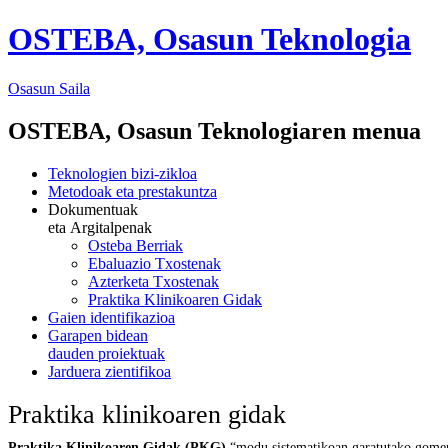
OSTEBA, Osasun Teknologia
Osasun
Saila
OSTEBA, Osasun Teknologiaren menua
Teknologien bizi-zikloa
Metodoak eta prestakuntza
Dokumentuak
eta Argitalpenak
Osteba Berriak
Ebaluazio Txostenak
Azterketa Txostenak
Praktika Klinikoaren Gidak
Gaien identifikazioa
Garapen bidean
dauden proiektuak
Jarduera zientifikoa
Praktika klinikoaren gidak
Praktika Klinikoaren Gidak (PKG)
“modu sistematikoan garatutako gomendi