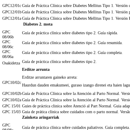
GPC12/01c
Guía de Práctica Clínica sobre Diabetes Mellitus Tipo 1. Versión 
GPC12/01b
Guía de Práctica Clínica sobre Diabetes Mellitus Tipo 1. Versión 
GPC12/01a
Guía de Práctica Clínica sobre Diabetes Mellitus Tipo 1. Versión
Diabetes 2. mota
GPC
Guía de práctica clínica sobre diabetes tipo 2. Guía rápida.
08/06b
GPC
Guía de práctica clínica sobre diabetes tipo 2. Guía resumida.
08/06c
GPC
Guía de práctica clínica sobre diabetes tipo 2. Guía completa.
08/06a
Guía de práctica clínica sobre diabetes tipo 2.
Osakidetza
Erditze arrunta
Erditze arruntaren gaineko arreta:
GPC10/02c
Haurdun dauden emakumeei, guraso izango direnei eta haien lagun
GPC10/02b
Guía de Práctica Clínica sobre la Atención al Parto Normal. Vers
GPC10/02a
Guía de Práctica Clínica sobre la Atención al Parto Normal. Vers
GPC 15/01
Guies de práctica clinica sobre Atenció al Part Normal. Guia adap
GPC 15/03
Guia de prática clínica sobre cuidados com o parto normal. Versão
Zainketa aringarriak
GPC
Guía de práctica clínica sobre cuidados paliativos. Guía completa.
08/08a