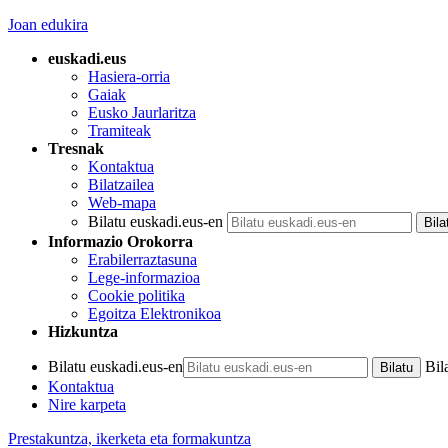
Joan edukira
euskadi.eus
Hasiera-orria
Gaiak
Eusko Jaurlaritza
Tramiteak
Tresnak
Kontaktua
Bilatzailea
Web-mapa
Bilatu euskadi.eus-en
Informazio Orokorra
Erabilerraztasuna
Lege-informazioa
Cookie politika
Egoitza Elektronikoa
Hizkuntza
Bilatu euskadi.eus-en
Bil
Kontaktua
Nire karpeta
Prestakuntza, ikerketa eta formakuntza