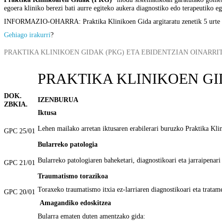
egoera kliniko berezi bati aurre egiteko aukera diagnostiko edo terapeutiko e
INFORMAZIO-OHARRA: Praktika Klinikoen Gida argitaratu zenetik 5 urte baino
Gehiago irakurri
?
PRAKTIKA KLINIKOEN GIDAK (PKG) ETA EBIDENTZIAN OINARR
PRAKTIKA KLINIKOEN GID
DOK.
IZENBURUA
ZBKIA.
Iktusa
Lehen mailako arretan iktusaren erabilerari buruzko Praktika Kl
GPC 25/01
Bularreko patologia
Bularreko patologiaren baheketari, diagnostikoari eta jarraipenar
GPC 21/01
Traumatismo torazikoa
Toraxeko traumatismo itxia ez-larriaren diagnostikoari eta trata
GPC 20/01
Amagandiko edoskitzea
Bularra ematen duten amentzako gida: