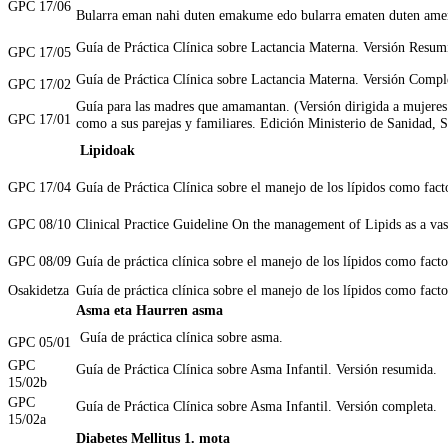
GPC 17/06
Bularra eman nahi duten emakume edo bularra ematen duten amentz
Guía de Práctica Clínica sobre Lactancia Materna. Versión Resum
GPC 17/05
Guía de Práctica Clínica sobre Lactancia Materna. Versión Compl
GPC 17/02
Guía para las madres que amamantan. (Versión dirigida a mujeres
GPC 17/01
como a sus parejas y familiares. Edición Ministerio de Sanidad, S
Lipidoak
GPC 17/04
Guía de Práctica Clínica sobre el manejo de los lípidos como facto
GPC 08/10
Clinical Practice Guideline On the management of Lipids as a vas
GPC 08/09
Guía de práctica clínica sobre el manejo de los lípidos como facto
Osakidetza
Guía de práctica clínica sobre el manejo de los lípidos como facto
Asma eta Haurren asma
Guía de práctica clínica sobre asma.
GPC 05/01
GPC
Guía de Práctica Clínica sobre Asma Infantil. Versión resumida.
15/02b
GPC
Guía de Práctica Clínica sobre Asma Infantil. Versión completa.
15/02a
Diabetes Mellitus 1. mota