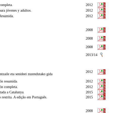
completa.
2012
para jóvenes y adultos.
2012
 Resumida.
2012
2008
2008
2008
2013/14
2012
tzaile eta senideei zuzendutako gida
ión resumida.
2012
ión completa.
2012
tada a Catalunya.
2015
 restrita. A edição em Português.
2015
2008