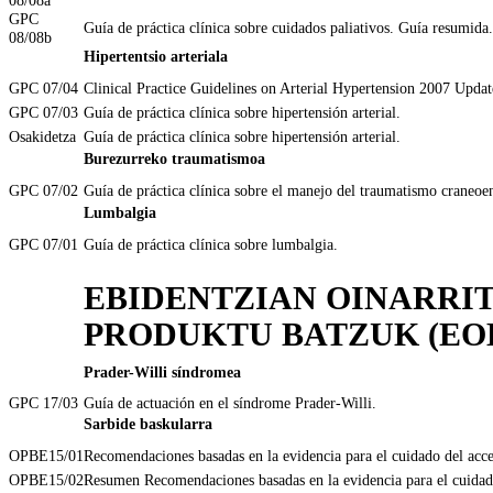
GPC
Guía de práctica clínica sobre cuidados paliativos. Guía resumida.
08/08b
Hipertentsio arteriala
GPC 07/04
Clinical Practice Guidelines on Arterial Hypertension 2007 Updat
GPC 07/03
Guía de práctica clínica sobre hipertensión arterial.
Osakidetza
Guía de práctica clínica sobre hipertensión arterial.
Burezurreko traumatismoa
GPC 07/02
Guía de práctica clínica sobre el manejo del traumatismo craneoen
Lumbalgia
GPC 07/01
Guía de práctica clínica sobre lumbalgia.
EBIDENTZIAN OINARRI
PRODUKTU BATZUK (EO
Prader-Willi síndromea
GPC 17/03
Guía de actuación en el síndrome Prader-Willi.
Sarbide baskularra
OPBE15/01
Recomendaciones basadas en la evidencia para el cuidado del acce
OPBE15/02
Resumen Recomendaciones basadas en la evidencia para el cuidado