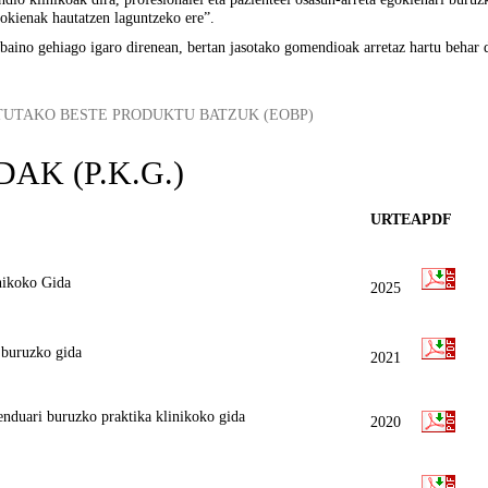
gokienak hautatzen laguntzeko ere”.
 gehiago igaro direnean, bertan jasotako gomendioak arretaz hartu behar dir
ITUTAKO BESTE PRODUKTU BATZUK (EOBP)
AK (P.K.G.)
URTEA
PDF
inikoko Gida
2025
i buruzko gida
2021
menduari buruzko praktika klinikoko gida
2020