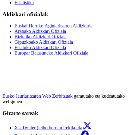
Estatistika
Aldizkari ofizialak
Euskal Herriko Agintaritzaren Aldizkaria
Arabako Aldizkari Ofiziala
Bizkaiko Aldizkari Ofiziala
Gipuzkoako Aldizkari Ofiziala
Estatuko Aldizkari Ofiziala
Europar Batasuneko Aldizkari Ofiziala
Eusko Jaurlaritzaren Web Zerbitzuak
garatutako eta kudeatutako
webgunea
Gizarte sareak
X - Twitter (leiho berrian irekiko da)