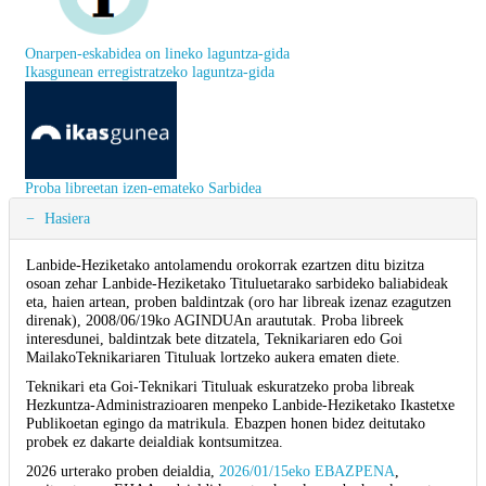
Onarpen-eskabidea on lineko laguntza-gida
Ikasgunean erregistratzeko laguntza-gida
Proba libreetan izen-emateko Sarbidea
Hasiera
Lanbide-Heziketako antolamendu orokorrak ezartzen ditu bizitza
osoan zehar Lanbide-Heziketako Tituluetarako sarbideko baliabideak
eta, haien artean, proben baldintzak (oro har libreak izenaz ezagutzen
direnak), 2008/06/19ko AGINDUAn araututak. Proba libreek
interesdunei, baldintzak bete ditzatela, Teknikariaren edo Goi
MailakoTeknikariaren Tituluak lortzeko aukera ematen diete.
Teknikari eta Goi-Teknikari Tituluak eskuratzeko proba libreak
Hezkuntza-Administrazioaren menpeko Lanbide-Heziketako Ikastetxe
Publikoetan egingo da matrikula. Ebazpen honen bidez deitutako
probek ez dakarte deialdiak kontsumitzea.
2026 urterako proben deialdia,
2026/01/15eko EBAZPENA
,