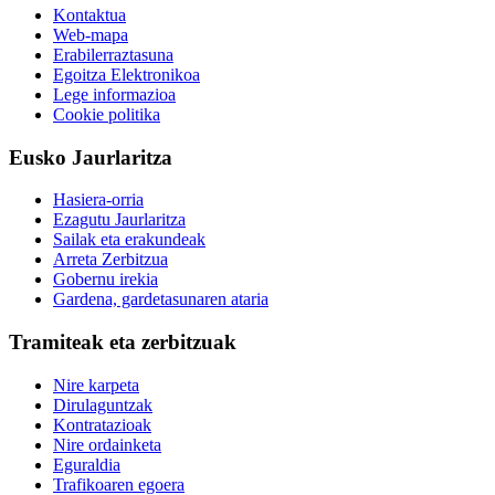
Kontaktua
Web-mapa
Erabilerraztasuna
Egoitza Elektronikoa
Lege informazioa
Cookie politika
Eusko Jaurlaritza
Hasiera-orria
Ezagutu Jaurlaritza
Sailak eta erakundeak
Arreta Zerbitzua
Gobernu irekia
Gardena, gardetasunaren ataria
Tramiteak eta zerbitzuak
Nire karpeta
Dirulaguntzak
Kontratazioak
Nire ordainketa
Eguraldia
Trafikoaren egoera