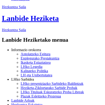
Hezkuntza Saila
Lanbide Heziketa
Hezkuntza
Saila
Lanbide Heziketako menua
Informazio orokorra
Antolatzeko Egitura
Enplegurako Prestakuntza
Ikasketa Egiaztatzea
LHko Legedia
Kalitateko Politika
LH eta Unibertsitatea
LHko Sarbidea
LHko presentziazko Sarbideko Baldintzak
Heziketa-Zikloetarako Sarbide Probak
LHko Tituluak Eskuratzeko Proba Libreak
Plazak Esleitzeko Prozesua
Lanbide Arloak
Hezkuntza Eskaintza