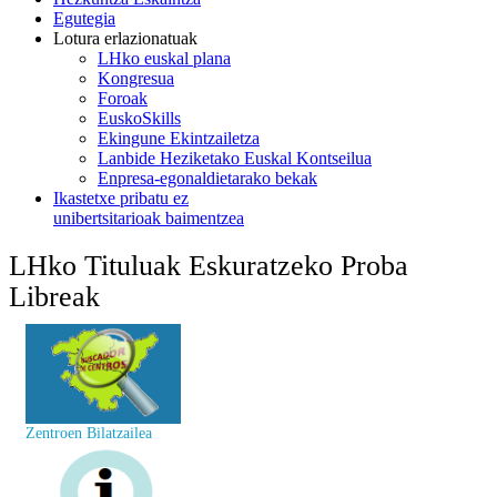
Egutegia
Lotura erlazionatuak
LHko euskal plana
Kongresua
Foroak
EuskoSkills
Ekingune Ekintzailetza
Lanbide Heziketako Euskal Kontseilua
Enpresa-egonaldietarako bekak
Ikastetxe pribatu ez
unibertsitarioak baimentzea
LHko Tituluak Eskuratzeko Proba
Libreak
Zentroen Bilatzailea