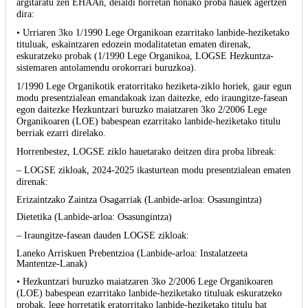
argitaratu zen EHAAn, deialdi horretan honako proba hauek agertzen
dira:
• Urriaren 3ko 1/1990 Lege Organikoan ezarritako lanbide-heziketako
tituluak, eskaintzaren edozein modalitatetan ematen direnak,
eskuratzeko probak (1/1990 Lege Organikoa, LOGSE Hezkuntza-
sistemaren antolamendu orokorrari buruzkoa).
1/1990 Lege Organikotik eratorritako heziketa-ziklo horiek, gaur egun
modu presentzialean emandakoak izan daitezke, edo iraungitze-fasean
egon daitezke Hezkuntzari buruzko maiatzaren 3ko 2/2006 Lege
Organikoaren (LOE) babespean ezarritako lanbide-heziketako titulu
berriak ezarri direlako.
Horrenbestez, LOGSE ziklo hauetarako deitzen dira proba libreak:
– LOGSE zikloak, 2024-2025 ikasturtean modu presentzialean ematen
direnak:
Erizaintzako Zaintza Osagarriak (Lanbide-arloa: Osasungintza)
Dietetika (Lanbide-arloa: Osasungintza)
– Iraungitze-fasean dauden LOGSE zikloak:
Laneko Arriskuen Prebentzioa (Lanbide-arloa: Instalatzeeta
Mantentze-Lanak)
• Hezkuntzari buruzko maiatzaren 3ko 2/2006 Lege Organikoaren
(LOE) babespean ezarritako lanbide-heziketako tituluak eskuratzeko
probak, lege horretatik eratorritako lanbide-heziketako titulu bat