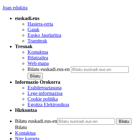
Joan edukira
euskadi.eus
Hasiera-orria
Gaiak
Eusko Jaurlaritza
Tramiteak
Tresnak
Kontaktua
Bilatzailea
Web-mapa
Bilatu euskadi.eus-en
Informazio Orokorra
Erabilerraztasuna
Lege-informazioa
Cookie politika
Egoitza Elektronikoa
Hizkuntza
Bilatu euskadi.eus-en
Bilatu
Kontaktua
Nire karpeta