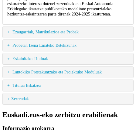
eskuratzeko interesa dutenei zuzenduak eta Euskal Autonomia
Erkidegoko ikastetxe publikoetako modalitate presentzialeko
hezkuntza-eskaintzaren parte direnak 2024-2025 ikasturtean.
Ezaugarriak, Matrikulazioa eta Probak
Probetan Izena Emateko Betekizunak
Eskainitako Tituluak
Lantokiko Prestakuntzako eta Proiektuko Moduluak
Titulua Eskatzea
Zerrendak
Euskadi.eus-eko zerbitzu erabilienak
Informazio orokorra