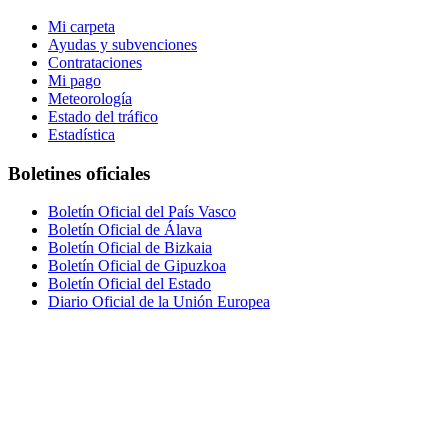
Mi carpeta
Ayudas y subvenciones
Contrataciones
Mi pago
Meteorología
Estado del tráfico
Estadística
Boletines oficiales
Boletín Oficial del País Vasco
Boletín Oficial de Álava
Boletín Oficial de Bizkaia
Boletín Oficial de Gipuzkoa
Boletín Oficial del Estado
Diario Oficial de la Unión Europea