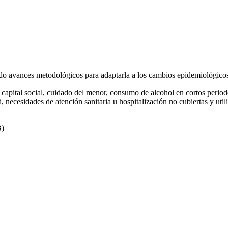
o avances metodológicos para adaptarla a los cambios epidemiológicos, 
s a capital social, cuidado del menor, consumo de alcohol en cortos per
d, necesidades de atención sanitaria u hospitalización no cubiertas y ut
B)