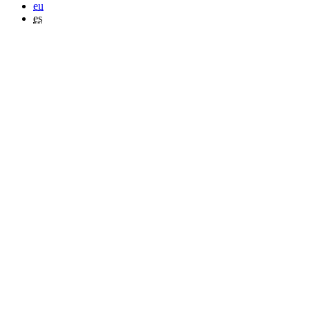
eu
es