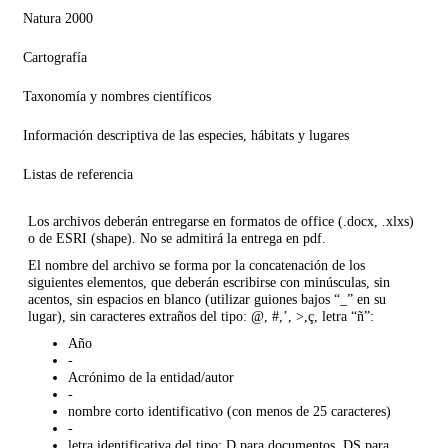
Natura 2000
Cartografía
Taxonomía y nombres científicos
Información descriptiva de las especies, hábitats y lugares
Listas de referencia
Los archivos deberán entregarse en formatos de office (.docx, .xlxs)
o de ESRI (shape). No se admitirá la entrega en pdf.
El nombre del archivo se forma por la concatenación de los
siguientes elementos, que deberán escribirse con minúsculas, sin
acentos, sin espacios en blanco (utilizar guiones bajos “_” en su
lugar), sin caracteres extraños del tipo: @, #,’, >,ç, letra “ñ”:
Año
-
Acrónimo de la entidad/autor
-
nombre corto identificativo (con menos de 25 caracteres)
-
letra identificativa del tipo: D para documentos, DS para