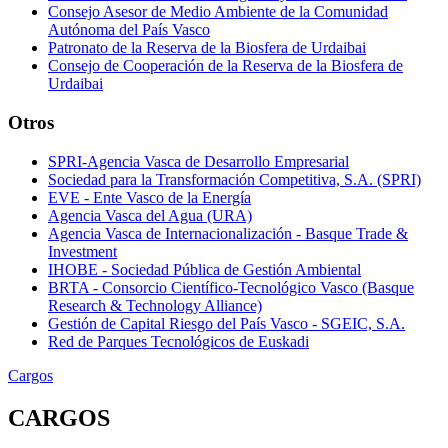
Consejo Asesor de Medio Ambiente de la Comunidad
Autónoma del País Vasco
Patronato de la Reserva de la Biosfera de Urdaibai
Consejo de Cooperación de la Reserva de la Biosfera de
Urdaibai
Otros
SPRI-Agencia Vasca de Desarrollo Empresarial
Sociedad para la Transformación Competitiva, S.A. (SPRI)
EVE - Ente Vasco de la Energía
Agencia Vasca del Agua (URA)
Agencia Vasca de Internacionalización - Basque Trade &
Investment
IHOBE - Sociedad Pública de Gestión Ambiental
BRTA - Consorcio Científico-Tecnológico Vasco (Basque
Research & Technology Alliance)
Gestión de Capital Riesgo del País Vasco - SGEIC, S.A.
Red de Parques Tecnológicos de Euskadi
Cargos
CARGOS