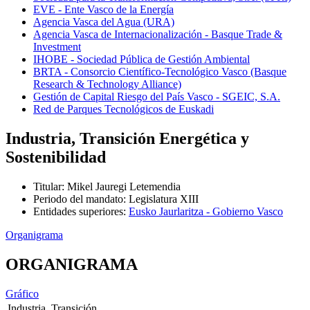
EVE - Ente Vasco de la Energía
Agencia Vasca del Agua (URA)
Agencia Vasca de Internacionalización - Basque Trade &
Investment
IHOBE - Sociedad Pública de Gestión Ambiental
BRTA - Consorcio Científico-Tecnológico Vasco (Basque
Research & Technology Alliance)
Gestión de Capital Riesgo del País Vasco - SGEIC, S.A.
Red de Parques Tecnológicos de Euskadi
Industria, Transición Energética y
Sostenibilidad
Titular
:
Mikel Jauregi Letemendia
Periodo del mandato
:
Legislatura XIII
Entidades superiores
:
Eusko Jaurlaritza - Gobierno Vasco
Organigrama
ORGANIGRAMA
Gráfico
Industria, Transición