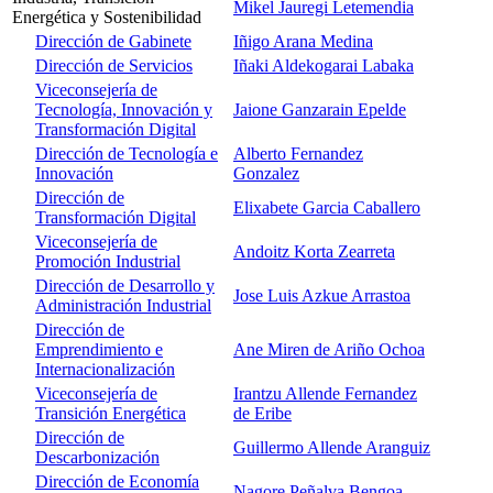
Mikel Jauregi Letemendia
Energética y Sostenibilidad
Dirección de Gabinete
Iñigo Arana Medina
Dirección de Servicios
Iñaki Aldekogarai Labaka
Viceconsejería de
Tecnología, Innovación y
Jaione Ganzarain Epelde
Transformación Digital
Dirección de Tecnología e
Alberto Fernandez
Innovación
Gonzalez
Dirección de
Elixabete Garcia Caballero
Transformación Digital
Viceconsejería de
Andoitz Korta Zearreta
Promoción Industrial
Dirección de Desarrollo y
Jose Luis Azkue Arrastoa
Administración Industrial
Dirección de
Emprendimiento e
Ane Miren de Ariño Ochoa
Internacionalización
Viceconsejería de
Irantzu Allende Fernandez
Transición Energética
de Eribe
Dirección de
Guillermo Allende Aranguiz
Descarbonización
Dirección de Economía
Nagore Peñalva Bengoa