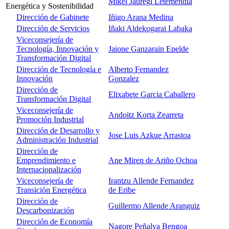
Mikel Jauregi Letemendia
Energética y Sostenibilidad
Dirección de Gabinete
Iñigo Arana Medina
Dirección de Servicios
Iñaki Aldekogarai Labaka
Viceconsejería de
Tecnología, Innovación y
Jaione Ganzarain Epelde
Transformación Digital
Dirección de Tecnología e
Alberto Fernandez
Innovación
Gonzalez
Dirección de
Elixabete Garcia Caballero
Transformación Digital
Viceconsejería de
Andoitz Korta Zearreta
Promoción Industrial
Dirección de Desarrollo y
Jose Luis Azkue Arrastoa
Administración Industrial
Dirección de
Emprendimiento e
Ane Miren de Ariño Ochoa
Internacionalización
Viceconsejería de
Irantzu Allende Fernandez
Transición Energética
de Eribe
Dirección de
Guillermo Allende Aranguiz
Descarbonización
Dirección de Economía
Nagore Peñalva Bengoa