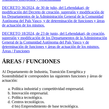
DECRETO 36/2024, de 30 de julio, del Lehendakari, de
modificación del Decreto de creación, supresión y modificación de
los Departamentos de la Administración General de la Comunidad
Autónoma del País Vasco, y de determinación de funciones y áreas
de actuación de los mismos.
DECRETO 18/2024, de 23 de junio, del Lehendakari, de creación,
supresión y modificación de los Departamentos de la Administración
General de la Comunidad Autónoma del País Vasco y de
determinación de funciones y áreas de actuación de los mismos.
Áreas / Funciones
ÁREAS / FUNCIONES
Al Departamento de Industria, Transición Energética y
Sostenibilidad le corresponden las siguientes funciones y áreas de
actuación:
Política industrial y competitividad empresarial.
Innovación empresarial.
Política tecnológica.
Centros tecnológicos.
d bis) Emprendimiento de base tecnológica.