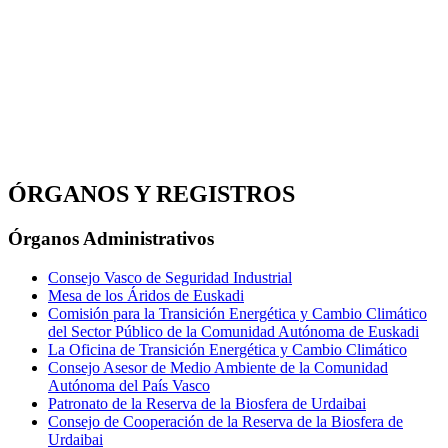
ÓRGANOS Y REGISTROS
Órganos Administrativos
Consejo Vasco de Seguridad Industrial
Mesa de los Áridos de Euskadi
Comisión para la Transición Energética y Cambio Climático
del Sector Público de la Comunidad Autónoma de Euskadi
La Oficina de Transición Energética y Cambio Climático
Consejo Asesor de Medio Ambiente de la Comunidad
Autónoma del País Vasco
Patronato de la Reserva de la Biosfera de Urdaibai
Consejo de Cooperación de la Reserva de la Biosfera de
Urdaibai