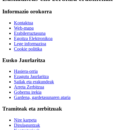
Informazio orokorra
Kontaktua
Web-mapa
Erabilerraztasuna
Egoitza Elektronikoa
Lege informazioa
Cookie politika
Eusko Jaurlaritza
Hasiera-orria
Ezagutu Jaurlaritza
Sailak eta erakundeak
Arreta Zerbitzua
Gobernu irekia
Gardena, gardetasunaren ataria
Tramiteak eta zerbitzuak
Nire karpeta
Dirulaguntzak