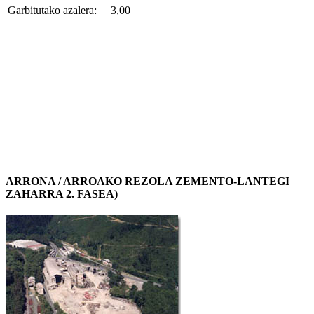
Garbitutako azalera:
3,00
ARRONA / ARROAKO REZOLA ZEMENTO-LANTEGI
ZAHARRA 2. FASEA)