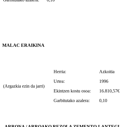
MALAC ERAIKINA
Herria:
Azkoitia
Urtea:
1996
(Argazkia ezin da jarri)
Ekintzen kostu osoa:
16.810,57€
Garbitutako azalera:
0,10
ARRONA / ARROAKO REZOLA ZEMENTO-LANTEGI