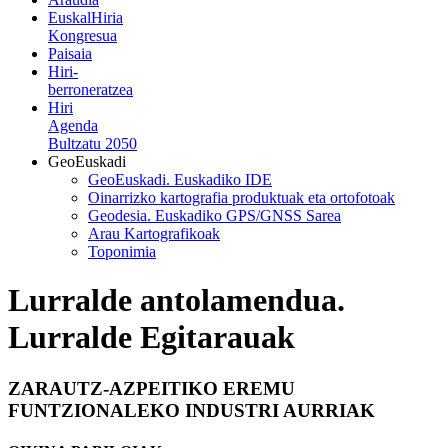
EuskalHiria
Kongresua
Paisaia
Hiri-
berroneratzea
Hiri
Agenda
Bultzatu 2050
GeoEuskadi
GeoEuskadi. Euskadiko IDE
Oinarrizko kartografia produktuak eta ortofotoak
Geodesia. Euskadiko GPS/GNSS Sarea
Arau Kartografikoak
Toponimia
Lurralde antolamendua.
Lurralde Egitarauak
ZARAUTZ-AZPEITIKO EREMU
FUNTZIONALEKO INDUSTRI AURRIAK