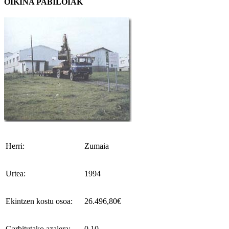
OIKINA PABILOIAK
Herri:
Zumaia
Urtea:
1994
Ekintzen kostu osoa:
26.496,80€
Garbitutako azalera:
0,10