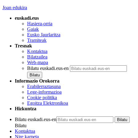
Joan edukira
euskadi.eus
Hasiera-orria
Gaiak
Eusko Jaurlaritza
Tramiteak
Tresnak
Kontaktua
Bilatzailea
Web-mapa
Bilatu euskadi.eus-en
Informazio Orokorra
Erabilerraztasuna
Lege-informazioa
Cookie politika
Egoitza Elektronikoa
Hizkuntza
Bilatu euskadi.eus-en
Bilatu
Kontaktua
Nire karpeta