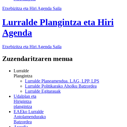
Etxebizitza eta Hiri Agenda Saila
Lurralde Plangintza eta Hiri
Agenda
Etxebizitza eta Hiri Agenda Saila
Zuzendaritzaren menua
Lurralde
Plangintza
Lurralde Planeamendua. LAG, LPP, LPS
Lurralde Politikarako Aholku Batzordea
Lurralde Egitarauak
Udalplan eta
Hirigintza
plangintza
EAEko Lurralde
Antolamendurako
Batzordea
Araudia