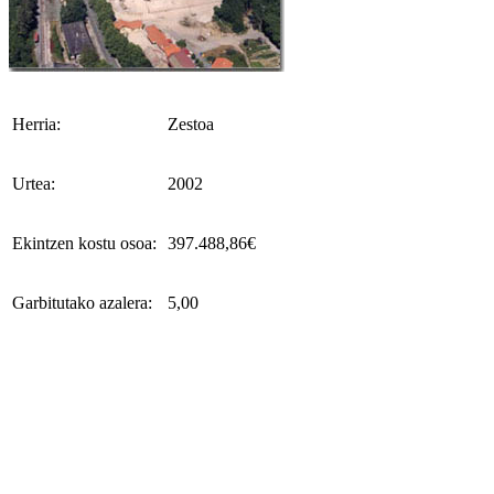
Herria:
Zestoa
Urtea:
2002
Ekintzen kostu osoa:
397.488,86€
Garbitutako azalera:
5,00