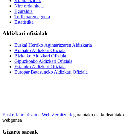
Kontratazioak
Nire ordainketa
Eguraldia
Trafikoaren egoera
Estatistika
Aldizkari ofizialak
Euskal Herriko Agintaritzaren Aldizkaria
Arabako Aldizkari Ofiziala
Bizkaiko Aldizkari Ofiziala
Gipuzkoako Aldizkari Ofiziala
Estatuko Aldizkari Ofiziala
Europar Batasuneko Aldizkari Ofiziala
Eusko Jaurlaritzaren Web Zerbitzuak
garatutako eta kudeatutako
webgunea
Gizarte sareak