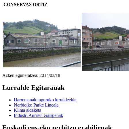
CONSERVAS ORTIZ
Azken eguneratzea: 2014/03/18
Lurralde Egitarauak
Harremanak inguruko lurraldeekin
Nerbioiko Parke Lineala
Klima aldaketa
Industri Aurrien eraispenak
Euskadi.eus-eko zerbitzu erabilienak