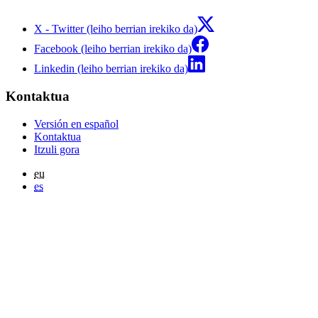
X - Twitter (leiho berrian irekiko da)
Facebook (leiho berrian irekiko da)
Linkedin (leiho berrian irekiko da)
Kontaktua
Versión en español
Kontaktua
Itzuli gora
eu
es