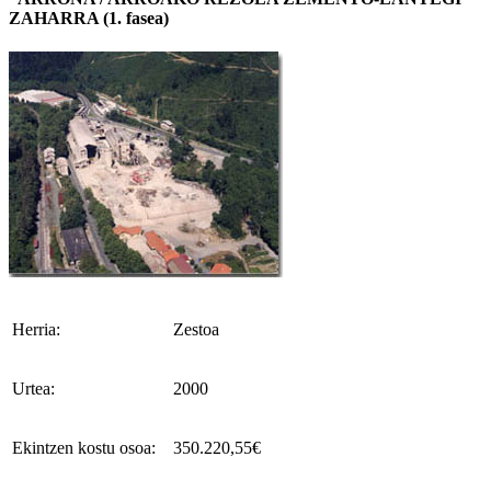
ZAHARRA (1. fasea)
Herria:
Zestoa
Urtea:
2000
Ekintzen kostu osoa:
350.220,55€