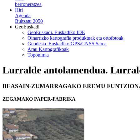
berroneratzea
Hiri
Agenda
Bultzatu 2050
GeoEuskadi
GeoEuskadi. Euskadiko IDE
Oinarrizko kartografia produktuak eta ortofotoak
Geodesia. Euskadiko GPS/GNSS Sarea
Arau Kartografikoak
Toponimia
Lurralde antolamendua. Lurral
BEASAIN-ZUMARRAGAKO EREMU FUNTZIONA
ZEGAMAKO PAPER-FABRIKA