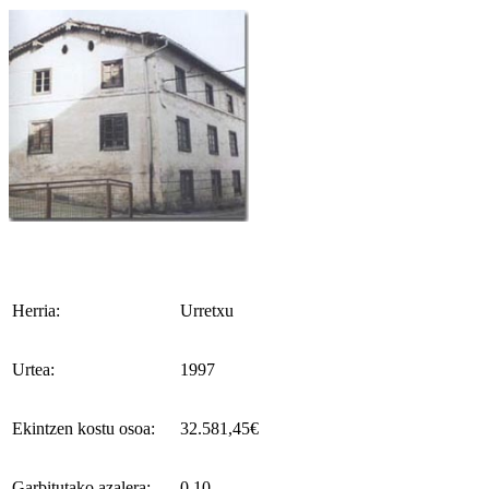
Herria:
Urretxu
Urtea:
1997
Ekintzen kostu osoa:
32.581,45€
Garbitutako azalera:
0,10