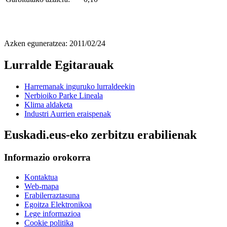
Azken eguneratzea: 2011/02/24
Lurralde Egitarauak
Harremanak inguruko lurraldeekin
Nerbioiko Parke Lineala
Klima aldaketa
Industri Aurrien eraispenak
Euskadi.eus-eko zerbitzu erabilienak
Informazio orokorra
Kontaktua
Web-mapa
Erabilerraztasuna
Egoitza Elektronikoa
Lege informazioa
Cookie politika