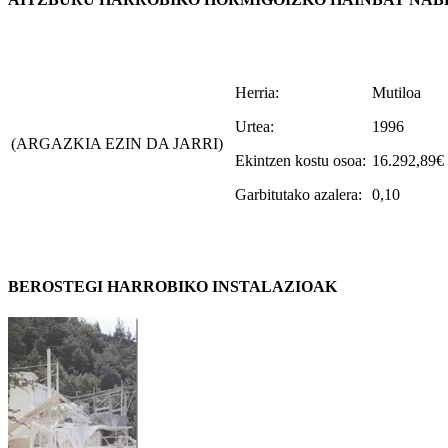
Herria:
Mutiloa
Urtea:
1996
(ARGAZKIA EZIN DA JARRI)
Ekintzen kostu osoa:
16.292,89€
Garbitutako azalera:
0,10
BEROSTEGI HARROBIKO INSTALAZIOAK