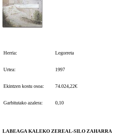
Herria:
Legorreta
Urtea:
1997
Ekintzen kostu osoa:
74.024,22€
Garbitutako azalera:
0,10
LABEAGA KALEKO ZEREAL-SILO ZAHARRA