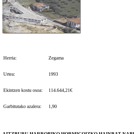
Herria:
Zegama
Urtea:
1993
Ekintzen kostu osoa:
114.644,21€
Garbitutako azalera:
1,90
AITZBURU HARROBIKO HORMIGOIZKO HAINBAT NAB