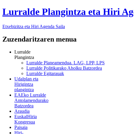
Lurralde Plangintza eta Hiri A
Etxebizitza eta Hiri Agenda Saila
Zuzendaritzaren menua
Lurralde
Plangintza
Lurralde Planeamendua. LAG, LPP, LPS
Lurralde Politikarako Aholku Batzordea
Lurralde Egitarauak
Udalplan eta
Hirigintza
plangintza
EAEko Lurralde
Antolamendurako
Batzordea
Araudia
EuskalHiria
Kongresua
Paisaia
Hiri-