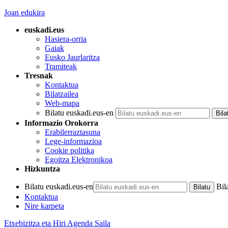
Joan edukira
euskadi.eus
Hasiera-orria
Gaiak
Eusko Jaurlaritza
Tramiteak
Tresnak
Kontaktua
Bilatzailea
Web-mapa
Bilatu euskadi.eus-en
Informazio Orokorra
Erabilerraztasuna
Lege-informazioa
Cookie politika
Egoitza Elektronikoa
Hizkuntza
Bilatu euskadi.eus-en
Bil
Kontaktua
Nire karpeta
Etxebizitza eta Hiri Agenda Saila