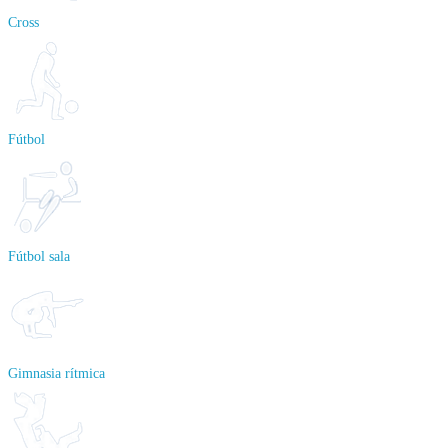
Cross
Fútbol
Fútbol sala
Gimnasia rítmica