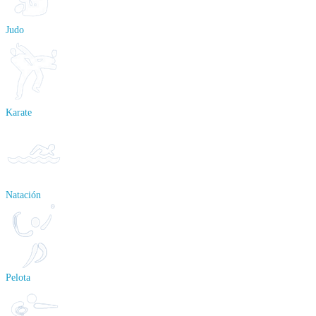
Judo
Karate
Natación
Pelota