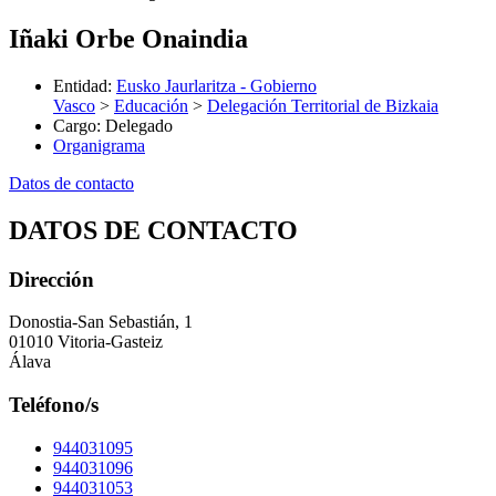
Iñaki Orbe Onaindia
Entidad
:
Eusko Jaurlaritza - Gobierno
Vasco
>
Educación
>
Delegación Territorial de Bizkaia
Cargo
:
Delegado
Organigrama
Datos de contacto
DATOS DE CONTACTO
Dirección
Donostia-San Sebastián, 1
01010 Vitoria-Gasteiz
Álava
Teléfono/s
944031095
944031096
944031053