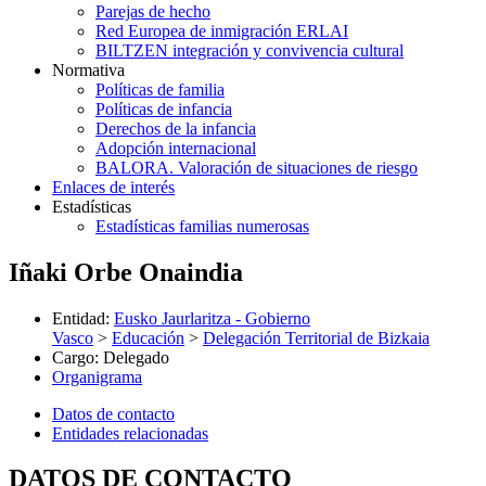
Parejas de hecho
Red Europea de inmigración ERLAI
BILTZEN integración y convivencia cultural
Normativa
Políticas de familia
Políticas de infancia
Derechos de la infancia
Adopción internacional
BALORA. Valoración de situaciones de riesgo
Enlaces de interés
Estadísticas
Estadísticas familias numerosas
Iñaki Orbe Onaindia
Entidad
:
Eusko Jaurlaritza - Gobierno
Vasco
>
Educación
>
Delegación Territorial de Bizkaia
Cargo
:
Delegado
Organigrama
Datos de contacto
Entidades relacionadas
DATOS DE CONTACTO