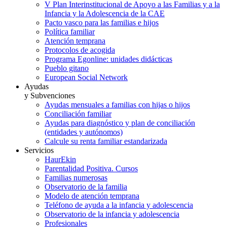
V Plan Interinstitucional de Apoyo a las Familias y a la
Infancia y la Adolescencia de la CAE
Pacto vasco para las familias e hijos
Política familiar
Atención temprana
Protocolos de acogida
Programa Egonline: unidades didácticas
Pueblo gitano
European Social Network
Ayudas
y Subvenciones
Ayudas mensuales a familias con hijas o hijos
Conciliación familiar
Ayudas para diagnóstico y plan de conciliación
(entidades y autónomos)
Calcule su renta familiar estandarizada
Servicios
HaurEkin
Parentalidad Positiva. Cursos
Familias numerosas
Observatorio de la familia
Modelo de atención temprana
Teléfono de ayuda a la infancia y adolescencia
Observatorio de la infancia y adolescencia
Profesionales