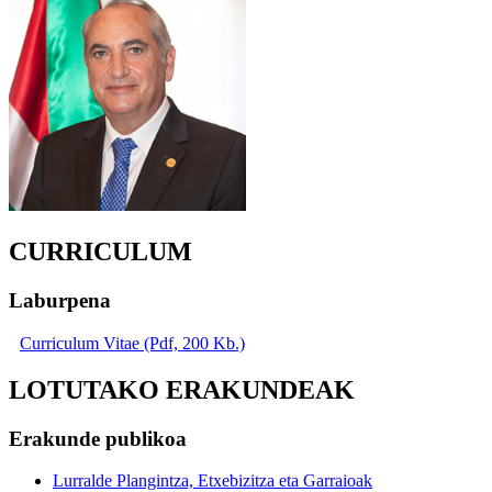
CURRICULUM
Laburpena
Curriculum Vitae (Pdf, 200 Kb.)
LOTUTAKO ERAKUNDEAK
Erakunde publikoa
Lurralde Plangintza, Etxebizitza eta Garraioak