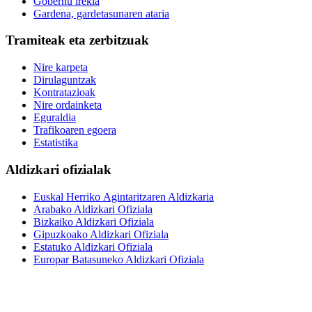
Gobernu irekia
Gardena, gardetasunaren ataria
Tramiteak eta zerbitzuak
Nire karpeta
Dirulaguntzak
Kontratazioak
Nire ordainketa
Eguraldia
Trafikoaren egoera
Estatistika
Aldizkari ofizialak
Euskal Herriko Agintaritzaren Aldizkaria
Arabako Aldizkari Ofiziala
Bizkaiko Aldizkari Ofiziala
Gipuzkoako Aldizkari Ofiziala
Estatuko Aldizkari Ofiziala
Europar Batasuneko Aldizkari Ofiziala