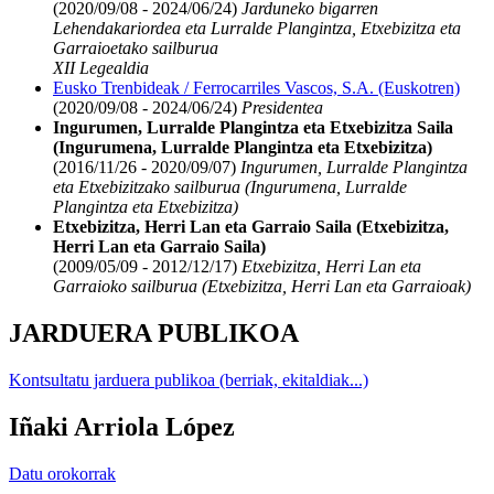
(2020/09/08 - 2024/06/24)
Jarduneko bigarren
Lehendakariordea eta Lurralde Plangintza, Etxebizitza eta
Garraioetako sailburua
XII Legealdia
Eusko Trenbideak / Ferrocarriles Vascos, S.A. (Euskotren)
(2020/09/08 - 2024/06/24)
Presidentea
Ingurumen, Lurralde Plangintza eta Etxebizitza Saila
(Ingurumena, Lurralde Plangintza eta Etxebizitza)
(2016/11/26 - 2020/09/07)
Ingurumen, Lurralde Plangintza
eta Etxebizitzako sailburua (Ingurumena, Lurralde
Plangintza eta Etxebizitza)
Etxebizitza, Herri Lan eta Garraio Saila (Etxebizitza,
Herri Lan eta Garraio Saila)
(2009/05/09 - 2012/12/17)
Etxebizitza, Herri Lan eta
Garraioko sailburua (Etxebizitza, Herri Lan eta Garraioak)
JARDUERA PUBLIKOA
Kontsultatu jarduera publikoa (berriak, ekitaldiak...)
Iñaki Arriola López
Datu orokorrak