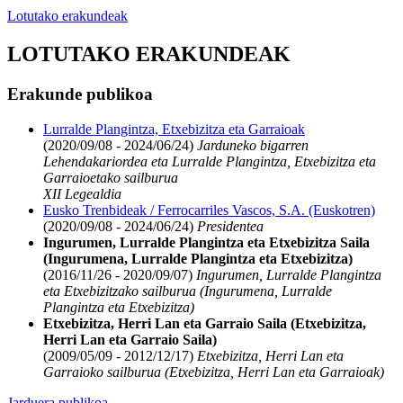
Lotutako erakundeak
LOTUTAKO ERAKUNDEAK
Erakunde publikoa
Lurralde Plangintza, Etxebizitza eta Garraioak
(2020/09/08 - 2024/06/24)
Jarduneko bigarren
Lehendakariordea eta Lurralde Plangintza, Etxebizitza eta
Garraioetako sailburua
XII Legealdia
Eusko Trenbideak / Ferrocarriles Vascos, S.A. (Euskotren)
(2020/09/08 - 2024/06/24)
Presidentea
Ingurumen, Lurralde Plangintza eta Etxebizitza Saila
(Ingurumena, Lurralde Plangintza eta Etxebizitza)
(2016/11/26 - 2020/09/07)
Ingurumen, Lurralde Plangintza
eta Etxebizitzako sailburua (Ingurumena, Lurralde
Plangintza eta Etxebizitza)
Etxebizitza, Herri Lan eta Garraio Saila (Etxebizitza,
Herri Lan eta Garraio Saila)
(2009/05/09 - 2012/12/17)
Etxebizitza, Herri Lan eta
Garraioko sailburua (Etxebizitza, Herri Lan eta Garraioak)
Jarduera publikoa