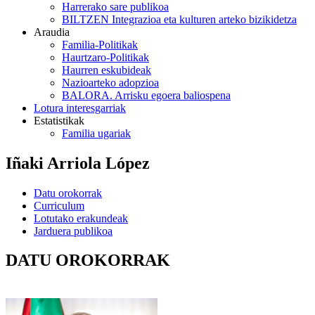
Harrerako sare publikoa
BILTZEN Integrazioa eta kulturen arteko bizikidetza
Araudia
Familia-Politikak
Haurtzaro-Politikak
Haurren eskubideak
Nazioarteko adopzioa
BALORA. Arrisku egoera baliospena
Lotura interesgarriak
Estatistikak
Familia ugariak
Iñaki Arriola López
Datu orokorrak
Curriculum
Lotutako erakundeak
Jarduera publikoa
DATU OROKORRAK