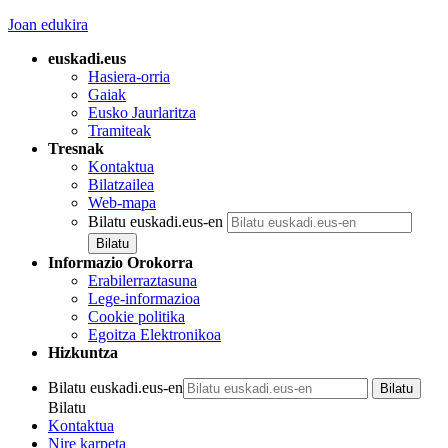
Joan edukira
euskadi.eus
Hasiera-orria
Gaiak
Eusko Jaurlaritza
Tramiteak
Tresnak
Kontaktua
Bilatzailea
Web-mapa
Bilatu euskadi.eus-en
Informazio Orokorra
Erabilerraztasuna
Lege-informazioa
Cookie politika
Egoitza Elektronikoa
Hizkuntza
Bilatu euskadi.eus-en
Bilatu
Kontaktua
Nire karpeta