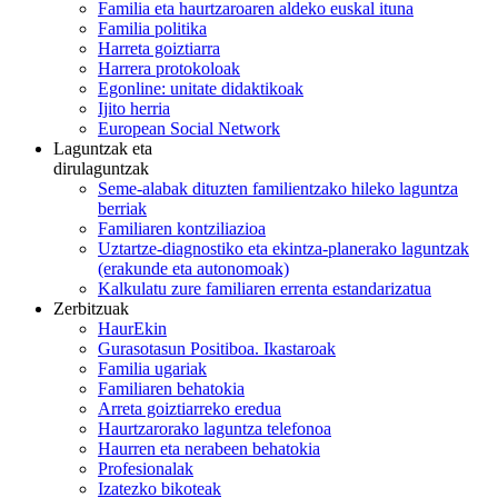
Familia eta haurtzaroaren aldeko euskal ituna
Familia politika
Harreta goiztiarra
Harrera protokoloak
Egonline: unitate didaktikoak
Ijito herria
European Social Network
Laguntzak eta
dirulaguntzak
Seme-alabak dituzten familientzako hileko laguntza
berriak
Familiaren kontziliazioa
Uztartze-diagnostiko eta ekintza-planerako laguntzak
(erakunde eta autonomoak)
Kalkulatu zure familiaren errenta estandarizatua
Zerbitzuak
HaurEkin
Gurasotasun Positiboa. Ikastaroak
Familia ugariak
Familiaren behatokia
Arreta goiztiarreko eredua
Haurtzarorako laguntza telefonoa
Haurren eta nerabeen behatokia
Profesionalak
Izatezko bikoteak