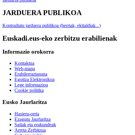
JARDUERA PUBLIKOA
Kontsultatu jarduera publikoa (berriak, ekitaldiak...)
Euskadi.eus-eko zerbitzu erabilienak
Informazio orokorra
Kontaktua
Web-mapa
Erabilerraztasuna
Egoitza Elektronikoa
Lege informazioa
Cookie politika
Eusko Jaurlaritza
Hasiera-orria
Ezagutu Jaurlaritza
Sailak eta erakundeak
Arreta Zerbitzua