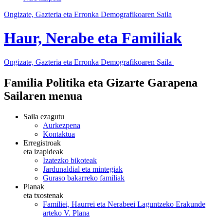
Ongizate, Gazteria eta Erronka Demografikoaren Saila
Haur, Nerabe eta Familiak
Ongizate, Gazteria eta Erronka Demografikoaren Saila
Familia Politika eta Gizarte Garapena
Sailaren menua
Saila ezagutu
Aurkezpena
Kontaktua
Erregistroak
eta izapideak
Izatezko bikoteak
Jardunaldial eta mintegiak
Guraso bakarreko familiak
Planak
eta txostenak
Familiei, Haurrei eta Nerabeei Laguntzeko Erakunde
arteko V. Plana