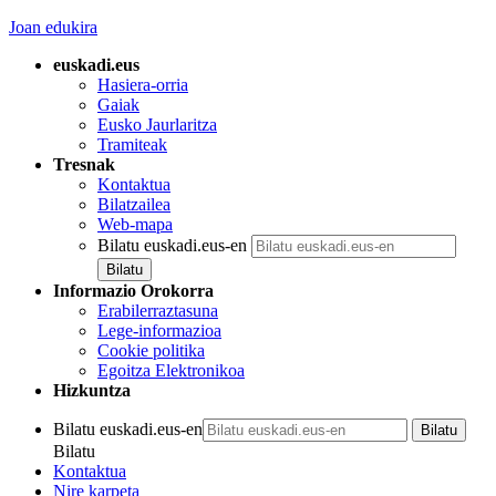
Joan edukira
euskadi.eus
Hasiera-orria
Gaiak
Eusko Jaurlaritza
Tramiteak
Tresnak
Kontaktua
Bilatzailea
Web-mapa
Bilatu euskadi.eus-en
Informazio Orokorra
Erabilerraztasuna
Lege-informazioa
Cookie politika
Egoitza Elektronikoa
Hizkuntza
Bilatu euskadi.eus-en
Bilatu
Kontaktua
Nire karpeta