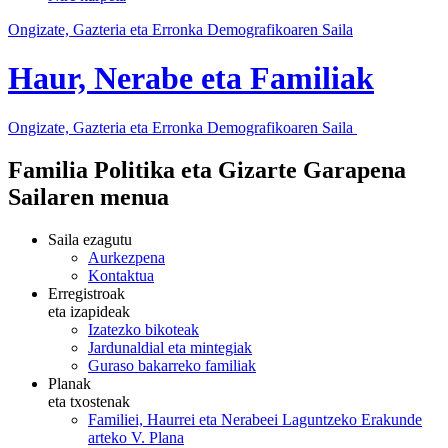
Ongizate, Gazteria eta Erronka Demografikoaren Saila
Haur, Nerabe eta Familiak
Ongizate, Gazteria eta Erronka Demografikoaren Saila
Familia Politika eta Gizarte Garapena
Sailaren menua
Saila ezagutu
Aurkezpena
Kontaktua
Erregistroak
eta izapideak
Izatezko bikoteak
Jardunaldial eta mintegiak
Guraso bakarreko familiak
Planak
eta txostenak
Familiei, Haurrei eta Nerabeei Laguntzeko Erakunde
arteko V. Plana