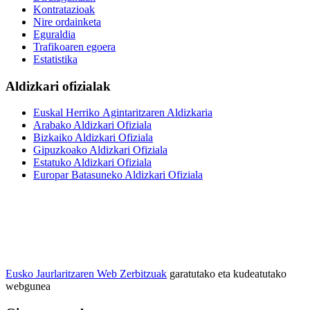
Kontratazioak
Nire ordainketa
Eguraldia
Trafikoaren egoera
Estatistika
Aldizkari ofizialak
Euskal Herriko Agintaritzaren Aldizkaria
Arabako Aldizkari Ofiziala
Bizkaiko Aldizkari Ofiziala
Gipuzkoako Aldizkari Ofiziala
Estatuko Aldizkari Ofiziala
Europar Batasuneko Aldizkari Ofiziala
Eusko Jaurlaritzaren Web Zerbitzuak
garatutako eta kudeatutako
webgunea