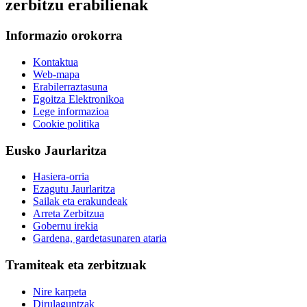
zerbitzu erabilienak
Informazio orokorra
Kontaktua
Web-mapa
Erabilerraztasuna
Egoitza Elektronikoa
Lege informazioa
Cookie politika
Eusko Jaurlaritza
Hasiera-orria
Ezagutu Jaurlaritza
Sailak eta erakundeak
Arreta Zerbitzua
Gobernu irekia
Gardena, gardetasunaren ataria
Tramiteak eta zerbitzuak
Nire karpeta
Dirulaguntzak