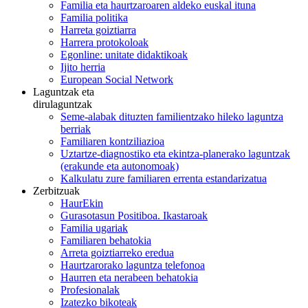
Familia eta haurtzaroaren aldeko euskal ituna
Familia politika
Harreta goiztiarra
Harrera protokoloak
Egonline: unitate didaktikoak
Ijito herria
European Social Network
Laguntzak eta
dirulaguntzak
Seme-alabak dituzten familientzako hileko laguntza
berriak
Familiaren kontziliazioa
Uztartze-diagnostiko eta ekintza-planerako laguntzak
(erakunde eta autonomoak)
Kalkulatu zure familiaren errenta estandarizatua
Zerbitzuak
HaurEkin
Gurasotasun Positiboa. Ikastaroak
Familia ugariak
Familiaren behatokia
Arreta goiztiarreko eredua
Haurtzarorako laguntza telefonoa
Haurren eta nerabeen behatokia
Profesionalak
Izatezko bikoteak