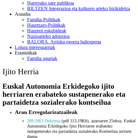
Harrerako sare publikoa
BILTZEN Integrazioa eta kulturen arteko bizikidetza
Araudia
Familia-Politikak
Haurtzaro-Politikak
Haurren eskubideak
Nazioarteko adopzioa
BALORA. Arrisku egoera baliospena
Lotura interesgarriak
Estatistikak
Familia ugariak
Ijito Herria
Euskal Autonomia Erkidegoko ijito
herriaren erabateko sustapenerako eta
partaidetza sozialerako kontseilua
Arau Erregularizatzaileak
289/2003 Dekretua
(pdf 113,19Kb), azaroaren 25ekoa, Euskal
Autonomia Erkidegoko Ijito Herriaren erabateko
sustapenerako eta partaidetza sozialerako Kontseilua sortzen
duena.