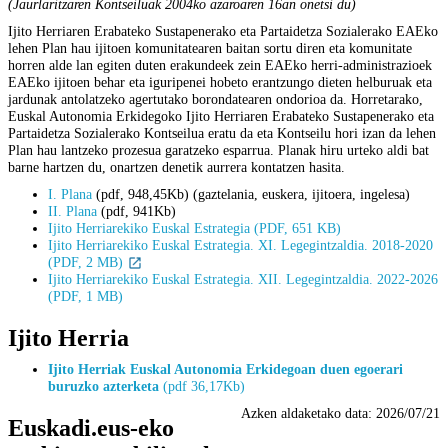
(Jaurlaritzaren Kontseiluak 2004ko azaroaren 16an onetsi du)
Ijito Herriaren Erabateko Sustapenerako eta Partaidetza Sozialerako EAEko
lehen Plan hau ijitoen komunitatearen baitan sortu diren eta komunitate
horren alde lan egiten duten erakundeek zein EAEko herri-administrazioek
EAEko ijitoen behar eta iguripenei hobeto erantzungo dieten helburuak eta
jardunak antolatzeko agertutako borondatearen ondorioa da. Horretarako,
Euskal Autonomia Erkidegoko Ijito Herriaren Erabateko Sustapenerako eta
Partaidetza Sozialerako Kontseilua eratu da eta Kontseilu hori izan da lehen
Plan hau lantzeko prozesua garatzeko esparrua. Planak hiru urteko aldi bat
barne hartzen du, onartzen denetik aurrera kontatzen hasita.
I. Plana
(pdf, 948,45Kb) (gaztelania, euskera, ijitoera, ingelesa)
II. Plana
(pdf, 941Kb)
Ijito Herriarekiko Euskal Estrategia (PDF, 651 KB)
Ijito Herriarekiko Euskal Estrategia. XI. Legegintzaldia. 2018-2020
(PDF, 2 MB)
Ijito Herriarekiko Euskal Estrategia. XII. Legegintzaldia. 2022-2026
(PDF, 1 MB)
Ijito Herria
Ijito Herriak Euskal Autonomia Erkidegoan duen egoerari
buruzko azterketa
(pdf 36,17Kb)
Azken aldaketako data:
2026/07/21
Euskadi.eus-eko