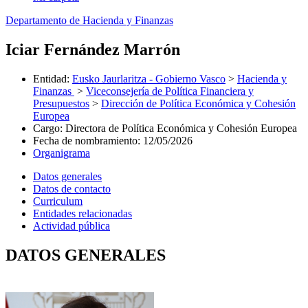
Departamento de Hacienda y Finanzas
Iciar Fernández Marrón
Entidad
:
Eusko Jaurlaritza - Gobierno Vasco
>
Hacienda y
Finanzas
>
Viceconsejería de Política Financiera y
Presupuestos
>
Dirección de Política Económica y Cohesión
Europea
Cargo
:
Directora de Política Económica y Cohesión Europea
Fecha de nombramiento
:
12/05/2026
Organigrama
Datos generales
Datos de contacto
Curriculum
Entidades relacionadas
Actividad pública
DATOS GENERALES