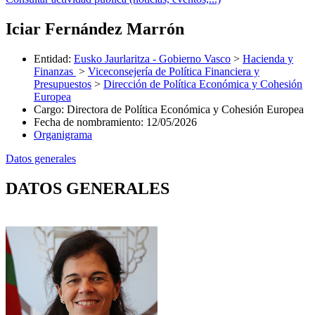
Iciar Fernández Marrón
Entidad
:
Eusko Jaurlaritza - Gobierno Vasco
>
Hacienda y
Finanzas
>
Viceconsejería de Política Financiera y
Presupuestos
>
Dirección de Política Económica y Cohesión
Europea
Cargo
:
Directora de Política Económica y Cohesión Europea
Fecha de nombramiento
:
12/05/2026
Organigrama
Datos generales
DATOS GENERALES