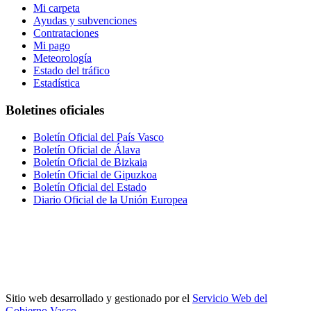
Mi carpeta
Ayudas y subvenciones
Contrataciones
Mi pago
Meteorología
Estado del tráfico
Estadística
Boletines oficiales
Boletín Oficial del País Vasco
Boletín Oficial de Álava
Boletín Oficial de Bizkaia
Boletín Oficial de Gipuzkoa
Boletín Oficial del Estado
Diario Oficial de la Unión Europea
Sitio web desarrollado y gestionado por el
Servicio Web del
Gobierno Vasco