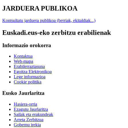
JARDUERA PUBLIKOA
Kontsultatu jarduera publikoa (berriak, ekitaldiak...)
Euskadi.eus-eko zerbitzu erabilienak
Informazio orokorra
Kontaktua
Web-mapa
Erabilerraztasuna
Egoitza Elektronikoa
Lege informazioa
Cookie politika
Eusko Jaurlaritza
Hasiera-orria
Ezagutu Jaurlaritza
Sailak eta erakundeak
Arreta Zerbitzua
Gobernu irekia