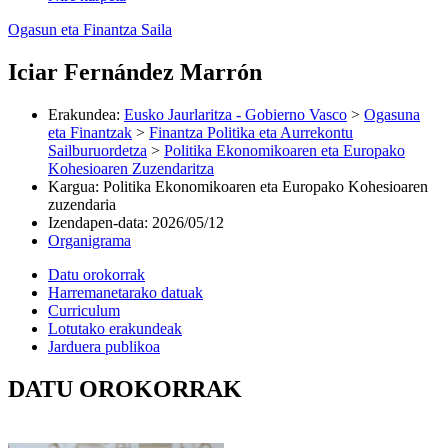
Ogasun eta Finantza Saila
Iciar Fernández Marrón
Erakundea
:
Eusko Jaurlaritza - Gobierno Vasco
>
Ogasuna
eta Finantzak
>
Finantza Politika eta Aurrekontu
Sailburuordetza
>
Politika Ekonomikoaren eta Europako
Kohesioaren Zuzendaritza
Kargua
:
Politika Ekonomikoaren eta Europako Kohesioaren
zuzendaria
Izendapen-data
:
2026/05/12
Organigrama
Datu orokorrak
Harremanetarako datuak
Curriculum
Lotutako erakundeak
Jarduera publikoa
DATU OROKORRAK