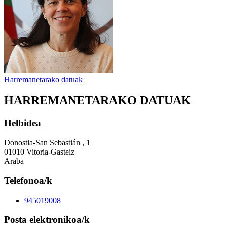
Harremanetarako datuak
HARREMANETARAKO DATUAK
Helbidea
Donostia-San Sebastián , 1
01010 Vitoria-Gasteiz
Araba
Telefonoa/k
945019008
Posta elektronikoa/k