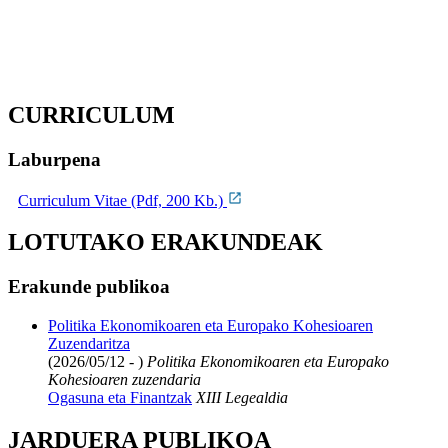
CURRICULUM
Laburpena
Curriculum Vitae (Pdf, 200 Kb.)
LOTUTAKO ERAKUNDEAK
Erakunde publikoa
Politika Ekonomikoaren eta Europako Kohesioaren
Zuzendaritza
(2026/05/12 - )
Politika Ekonomikoaren eta Europako
Kohesioaren zuzendaria
Ogasuna eta Finantzak
XIII Legealdia
JARDUERA PUBLIKOA