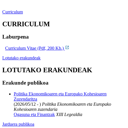
Curriculum
CURRICULUM
Laburpena
Curriculum Vitae (Pdf, 200 Kb.)
Lotutako erakundeak
LOTUTAKO ERAKUNDEAK
Erakunde publikoa
Politika Ekonomikoaren eta Europako Kohesioaren
Zuzendaritza
(2026/05/12 - )
Politika Ekonomikoaren eta Europako
Kohesioaren zuzendaria
Ogasuna eta Finantzak
XIII Legealdia
Jarduera publikoa