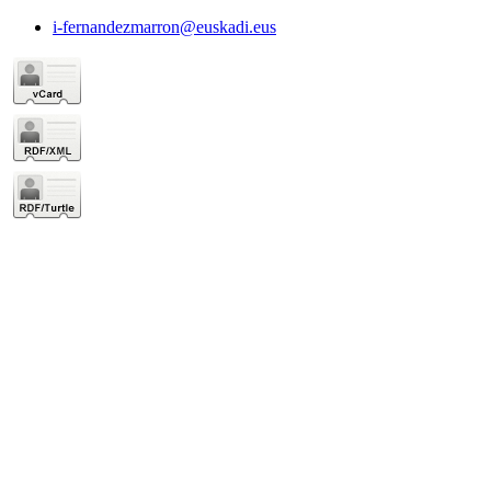
i-fernandezmarron@euskadi.eus