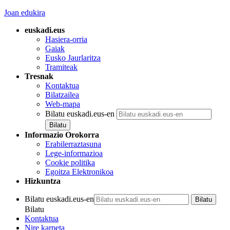
Joan edukira
euskadi.eus
Hasiera-orria
Gaiak
Eusko Jaurlaritza
Tramiteak
Tresnak
Kontaktua
Bilatzailea
Web-mapa
Bilatu euskadi.eus-en
Informazio Orokorra
Erabilerraztasuna
Lege-informazioa
Cookie politika
Egoitza Elektronikoa
Hizkuntza
Bilatu euskadi.eus-en
Bilatu
Kontaktua
Nire karpeta