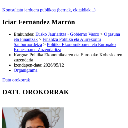
Kontsultatu jarduera publikoa (berriak, ekitaldiak...)
Iciar Fernández Marrón
Erakundea
:
Eusko Jaurlaritza - Gobierno Vasco
>
Ogasuna
eta Finantzak
>
Finantza Politika eta Aurrekontu
Sailburuordetza
>
Politika Ekonomikoaren eta Europako
Kohesioaren Zuzendaritza
Kargua
:
Politika Ekonomikoaren eta Europako Kohesioaren
zuzendaria
Izendapen-data
:
2026/05/12
Organigrama
Datu orokorrak
DATU OROKORRAK