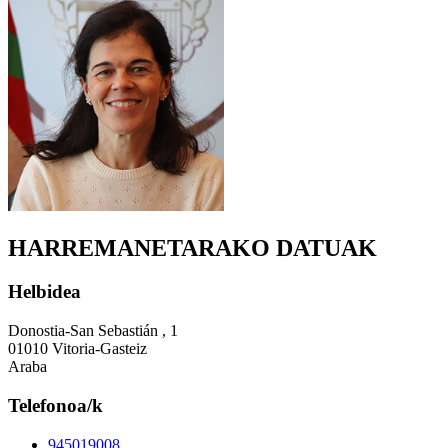
HARREMANETARAKO DATUAK
Helbidea
Donostia-San Sebastián , 1
01010 Vitoria-Gasteiz
Araba
Telefonoa/k
945019008