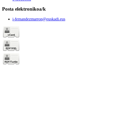
Posta elektronikoa/k
i-fernandezmarron@euskadi.eus