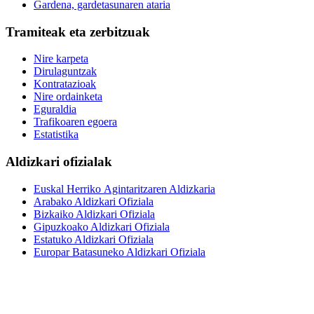
Gardena, gardetasunaren ataria
Tramiteak eta zerbitzuak
Nire karpeta
Dirulaguntzak
Kontratazioak
Nire ordainketa
Eguraldia
Trafikoaren egoera
Estatistika
Aldizkari ofizialak
Euskal Herriko Agintaritzaren Aldizkaria
Arabako Aldizkari Ofiziala
Bizkaiko Aldizkari Ofiziala
Gipuzkoako Aldizkari Ofiziala
Estatuko Aldizkari Ofiziala
Europar Batasuneko Aldizkari Ofiziala