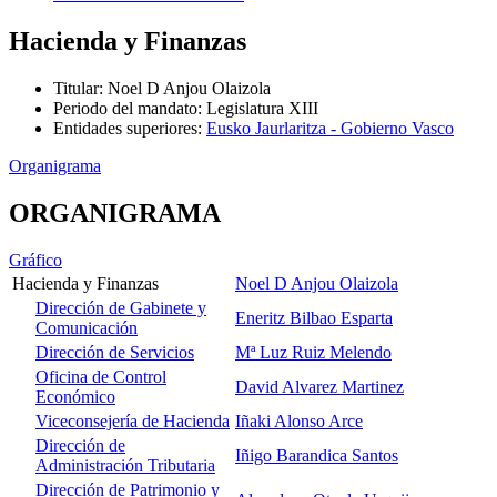
Hacienda y Finanzas
Titular
:
Noel D Anjou Olaizola
Periodo del mandato
:
Legislatura XIII
Entidades superiores
:
Eusko Jaurlaritza - Gobierno Vasco
Organigrama
ORGANIGRAMA
Gráfico
Hacienda y Finanzas
Noel D Anjou Olaizola
Dirección de Gabinete y
Eneritz Bilbao Esparta
Comunicación
Dirección de Servicios
Mª Luz Ruiz Melendo
Oficina de Control
David Alvarez Martinez
Económico
Viceconsejería de Hacienda
Iñaki Alonso Arce
Dirección de
Iñigo Barandica Santos
Administración Tributaria
Dirección de Patrimonio y