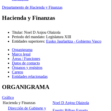
Departamento de Hacienda y Finanzas
Hacienda y Finanzas
Titular
:
Noel D Anjou Olaizola
Periodo del mandato
:
Legislatura XIII
Entidades superiores
:
Eusko Jaurlaritza - Gobierno Vasco
Organigrama
Marco legal
Áreas / Funciones
Datos de contacto
Órganos y registros
Cargos
Entidades relacionadas
ORGANIGRAMA
Gráfico
Hacienda y Finanzas
Noel D Anjou Olaizola
Dirección de Gabinete y
Eneritz Bilbao Esparta