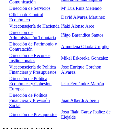
Comunicación
Dirección de Servicios
Mª Luz Ruiz Melendo
Oficina de Control
David Alvarez Martinez
Económico
Viceconsejería de Hacienda
Iñaki Alonso Arce
Dirección de
Iñigo Barandica Santos
Administración Tributaria
Dirección de Patrimonio y
Almudena Otaola Urquijo
Contratación
Dirección de Recursos
Mikel Erkoreka Gonzalez
Institucionales
Viceconsejería de Política
Jose Enrique Corchon
Financiera y Presupuestos
Alvarez
Dirección de Política
Económica y Cohesión
Iciar Fernández Marrón
Europea
Dirección de Política
Financiera y Previsión
Juan Alberdi Alberdi
Social
Josu Iñaki Garay Ibañez de
Dirección de Presupuestos
Elejalde