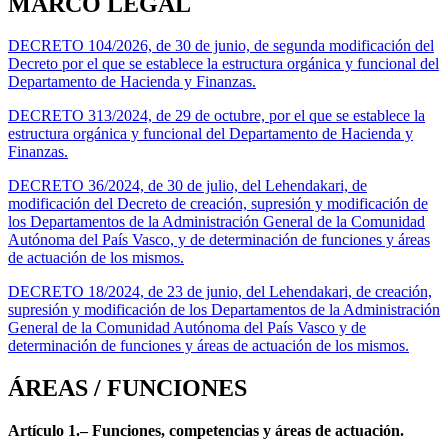
MARCO LEGAL
DECRETO 104/2026, de 30 de junio, de segunda modificación del
Decreto por el que se establece la estructura orgánica y funcional del
Departamento de Hacienda y Finanzas.
DECRETO 313/2024, de 29 de octubre, por el que se establece la
estructura orgánica y funcional del Departamento de Hacienda y
Finanzas.
DECRETO 36/2024, de 30 de julio, del Lehendakari, de
modificación del Decreto de creación, supresión y modificación de
los Departamentos de la Administración General de la Comunidad
Autónoma del País Vasco, y de determinación de funciones y áreas
de actuación de los mismos.
DECRETO 18/2024, de 23 de junio, del Lehendakari, de creación,
supresión y modificación de los Departamentos de la Administración
General de la Comunidad Autónoma del País Vasco y de
determinación de funciones y áreas de actuación de los mismos.
ÁREAS / FUNCIONES
Artículo 1.– Funciones, competencias y áreas de actuación.