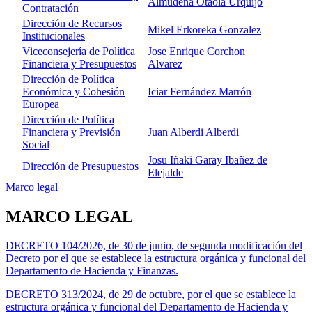
Almudena Otaola Urquijo
Contratación
Dirección de Recursos
Mikel Erkoreka Gonzalez
Institucionales
Viceconsejería de Política
Jose Enrique Corchon
Financiera y Presupuestos
Alvarez
Dirección de Política
Económica y Cohesión
Iciar Fernández Marrón
Europea
Dirección de Política
Financiera y Previsión
Juan Alberdi Alberdi
Social
Josu Iñaki Garay Ibañez de
Dirección de Presupuestos
Elejalde
Marco legal
MARCO LEGAL
DECRETO 104/2026, de 30 de junio, de segunda modificación del
Decreto por el que se establece la estructura orgánica y funcional del
Departamento de Hacienda y Finanzas.
DECRETO 313/2024, de 29 de octubre, por el que se establece la
estructura orgánica y funcional del Departamento de Hacienda y