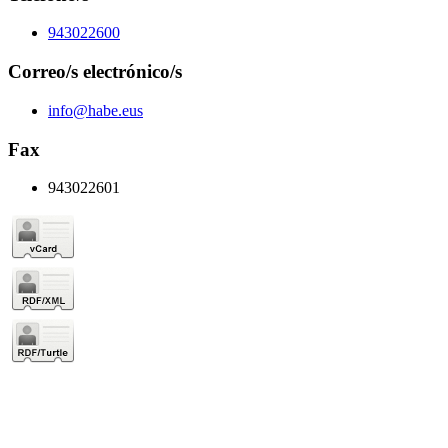
943022600
Correo/s electrónico/s
info@habe.eus
Fax
943022601