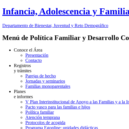
Infancia, Adolescencia y Famili
Departamento de Bienestar, Juventud y Reto Demográfico
Menú de Política Familiar y Desarrollo C
Conoce el Área
Presentación
Contacto
Registros
y trámites
Parejas de hecho
Jornadas y seminarios
Familias monoparentales
Planes
e informes
V Plan Interinstitucional de Apoyo a las Familias y a la 
Pacto vasco para las familias e hijos
Política familiar
Atención temprana
Protocolos de acogida
Programa Egonline: unidades didácticas