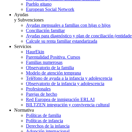
Pueblo gitano
European Social Network
Ayudas
y Subvenciones
Ayudas mensuales a familias con hijas o hijos
Conciliación familiar
Ayudas para diagnóstico y plan de conciliación (entidad
Calcule su renta familiar estandarizada
Servicios
HaurEkin
Parentalidad Positiva. Cursos
Familias numerosas
Observatorio de la familia
Modelo de atención temprana
Teléfono de ayuda a la infancia y adolescencia
Observatorio de la infancia y adolescencia
Profesionales
Parejas de hecho
Red Europea de inmigración ERLAI
BILTZEN integración y convivencia cultural
Normativa
Políticas de familia
Políticas de infancia
Derechos de la infancia
Adopción internacional