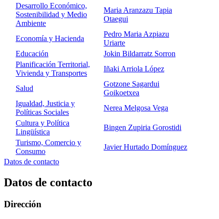
Desarrollo Económico,
Maria Aranzazu Tapia
Sostenibilidad y Medio
Otaegui
Ambiente
Pedro Maria Azpiazu
Economía y Hacienda
Uriarte
Educación
Jokin Bildarratz Sorron
Planificación Territorial,
Iñaki Arriola López
Vivienda y Transportes
Gotzone Sagardui
Salud
Goikoetxea
Igualdad, Justicia y
Nerea Melgosa Vega
Políticas Sociales
Cultura y Política
Bingen Zupiria Gorostidi
Lingüística
Turismo, Comercio y
Javier Hurtado Domínguez
Consumo
Datos de contacto
Datos de contacto
Dirección