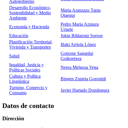
Autogobierno
Desarrollo Económico,
Maria Aranzazu Tapia
Sostenibilidad y Medio
Otaegui
Ambiente
Pedro Maria Azpiazu
Economía y Hacienda
Uriarte
Educación
Jokin Bildarratz Sorron
Planificación Territorial,
Iñaki Arriola López
Vivienda y Transportes
Gotzone Sagardui
Salud
Goikoetxea
Igualdad, Justicia y
Nerea Melgosa Vega
Políticas Sociales
Cultura y Política
Bingen Zupiria Gorostidi
Lingüística
Turismo, Comercio y
Javier Hurtado Domínguez
Consumo
Datos de contacto
Dirección