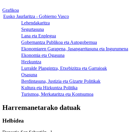
Grafikoa
Eusko Jaurlaritza - Gobierno Vasco
Lehendakaritza
Segurtasuna
Lana eta Enplegua
Gobernantza Publikoa eta Autogobernua
Ekonomiaren Garapena, Jasangarritasuna eta Ingurumena
Ekonomia eta Ogasuna
Hezkuntza
Lurralde Plangintza, Etxebizitza eta Garraioak
Osasuna
Berdintasuna, Justizia eta Gizarte Politikak
Kultura eta Hizkuntza Politika
Turismoa, Merkataritza eta Kontsumoa
Harremanetarako datuak
Helbidea