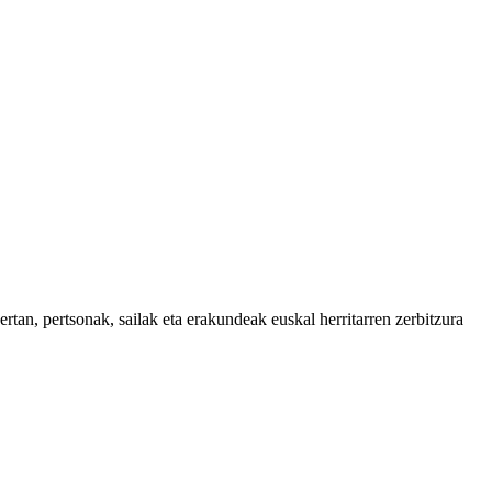
tan, pertsonak, sailak eta erakundeak euskal herritarren zerbitzura