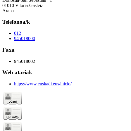
Donostia-San Sebastián , 1
01010 Vitoria-Gasteiz
Araba
Telefonoa/k
012
945018000
Faxa
945018002
Web atariak
https://www.euskadi.eus/inicio/