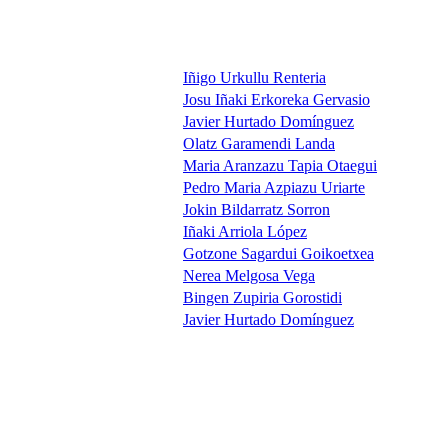
Iñigo Urkullu Renteria
Josu Iñaki Erkoreka Gervasio
Javier Hurtado Domínguez
Olatz Garamendi Landa
Maria Aranzazu Tapia Otaegui
Pedro Maria Azpiazu Uriarte
Jokin Bildarratz Sorron
Iñaki Arriola López
Gotzone Sagardui Goikoetxea
Nerea Melgosa Vega
Bingen Zupiria Gorostidi
Javier Hurtado Domínguez