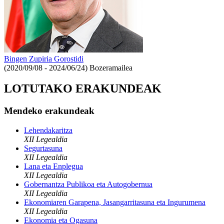
Bingen Zupiria Gorostidi
(2020/09/08 - 2024/06/24)
Bozeramailea
LOTUTAKO ERAKUNDEAK
Mendeko erakundeak
Lehendakaritza
XII Legealdia
Segurtasuna
XII Legealdia
Lana eta Enplegua
XII Legealdia
Gobernantza Publikoa eta Autogobernua
XII Legealdia
Ekonomiaren Garapena, Jasangarritasuna eta Ingurumena
XII Legealdia
Ekonomia eta Ogasuna