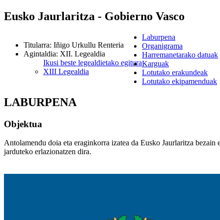
Eusko Jaurlaritza - Gobierno Vasco
Laburpena
Titularra
:
Iñigo Urkullu Renteria
Organigrama
Agintaldia
:
XII. Legealdia
Harremanetarako datuak
Ikusi beste legealdietako egitura
Karguak
XIII Legealdia
Lotutako erakundeak
Lotutako ekipamenduak
LABURPENA
Objektua
Antolamendu doia eta eraginkorra izatea da Eusko Jaurlaritza bezain 
jarduteko erlazionatzen dira.