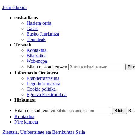
Joan edukira
euskadi.eus
Hasiera-orria
Gaiak
Eusko Jaurlaritza
Tramiteak
Tresnak
Kontaktua
Bilatzailea
Web-mapa
Bilatu euskadi.eus-en
Informazio Orokorra
Erabilerraztasuna
Lege-informazioa
Cookie politika
Egoitza Elektronikoa
Hizkuntza
Bilatu euskadi.eus-en
Bil
Kontaktua
Nire karpeta
Zientzia, Unibertsitate eta Berrikuntza Saila