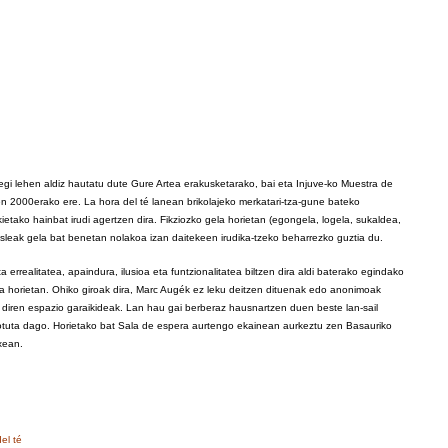
egi lehen aldiz hautatu dute Gure Artea erakusketarako, bai eta Injuve-ko Muestra de
n 2000erako ere. La hora del té lanean brikolajeko merkatari-tza-gune bateko
ietako hainbat irudi agertzen dira. Fikziozko gela horietan (egongela, logela, sukaldea,
usleak gela bat benetan nolakoa izan daitekeen irudika-tzeko beharrezko guztia du.
ta errealitatea, apaindura, ilusioa eta funtzionalitatea biltzen dira aldi baterako egindako
a horietan. Ohiko giroak dira, Marc Augék ez leku deitzen dituenak edo anonimoak
 diren espazio garaikideak. Lan hau gai berberaz hausnartzen duen beste lan-sail
lotuta dago. Horietako bat Sala de espera aurtengo ekainean aurkeztu zen Basauriko
xean.
el té