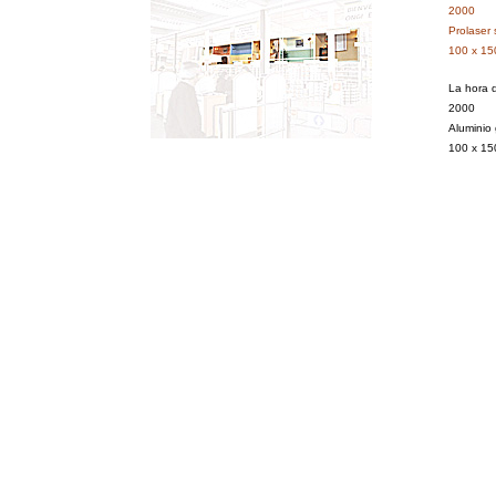
2000
Prolaser 
100 x 15
La hora d
2000
Aluminio 
100 x 15