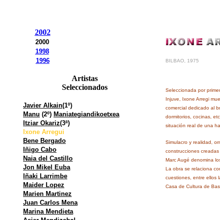
2002
2000
1998
1996
BILBAO, 1975
Artistas
Seleccionados
Seleccionada por primer
Injuve, Ixone Arregi mu
Javier Alkain
(1º)
comercial dedicado al br
Manu
(2º)
Maniategiandikoetxea
dormitorios, cocinas, et
Itziar Okariz
(3ª)
situación real de una hab
Ixone Arregui
Bene Bergado
Simulacro y realidad, or
Iñigo Cabo
construcciones creadas
Naia del Castillo
Marc Augé denomina los
Jon Mikel Euba
La obra se relaciona co
Iñaki Larrimbe
cuestiones, entre ellos 
Maider Lopez
Casa de Cultura de Bas
Marien Martinez
Juan Carlos Mena
Marina Mendieta