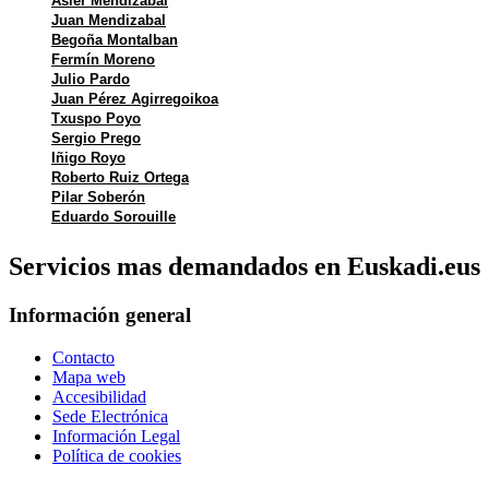
Asier Mendizabal
Juan Mendizabal
Begoña Montalban
Fermín Moreno
Julio Pardo
Juan Pérez Agirregoikoa
Txuspo Poyo
Sergio Prego
Iñigo Royo
Roberto Ruiz Ortega
Pilar Soberón
Eduardo Sorouille
Servicios mas demandados en Euskadi.eus
Información general
Contacto
Mapa web
Accesibilidad
Sede Electrónica
Información Legal
Política de cookies