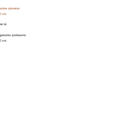
sobre aluminio
0 cm.
el té
gaineko prolaserra
0 cm.