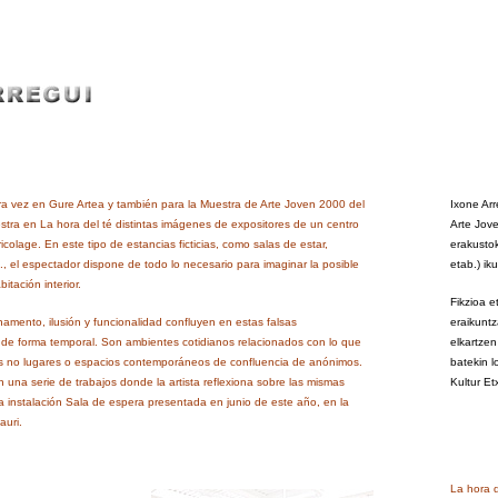
a vez en Gure Artea y también para la Muestra de Arte Joven 2000 del
Ixone Arr
estra en La hora del té distintas imágenes de expositores de un centro
Arte Jove
icolage. En este tipo de estancias ficticias, como salas de estar,
erakustok
c., el espectador dispone de todo lo necesario para imaginar la posible
etab.) ik
itación interior.
Fikzioa e
namento, ilusión y funcionalidad confluyen en estas falsas
eraikuntz
 de forma temporal. Son ambientes cotidianos relacionados con lo que
elkartzen
 no lugares o espacios contemporáneos de confluencia de anónimos.
batekin 
n una serie de trabajos donde la artista reflexiona sobre las mismas
Kultur Et
la instalación Sala de espera presentada en junio de este año, en la
auri.
La hora d