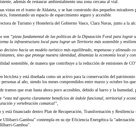
istente, además de restaurar ambientalmente una zona cercana al vial.
s vistas en el tramo de Aldaieta, y se han construido dos pequeños miradores p
bicis, fomentando un espacio de esparcimiento seguro y accesible.
ectora de Turismo y Hostelería del Gobierno Vasco, Clara Navas, junto a la alc
ue son
“pieza fundamental de las políticas de la Diputación Foral para lograr 
ma la infraestructura local para lograr un Territorio más sostenible y resilien
o decisivo hacia un modelo turístico más equilibrado, respetuoso y alineado co
sitantes, sino que protege nuestra identidad, dinamiza la economía local y con
dad sostenible, de manera que contribuye a la reducción de emisiones de CO" y 
 en bicicleta y está diseñada como un activo para la conservación del patrimonio
 personas al año, siendo los meses comprendidos entre marzo y octubre los que
l de tramos que eran hasta ahora poco accesibles, debido al barro y la humedad, 
te
“esta red aporta claramente beneficios de índole funcional, territorial y econ
turación y vertebración comarcal”,
do y está financiado dentro Plan de Recuperación, Transformación y Resilienc
 Ullibarri-Gamboa” contempla en su eje Eficiencia Energética la “adecuación p
Ullíbarri-Gamboa”.