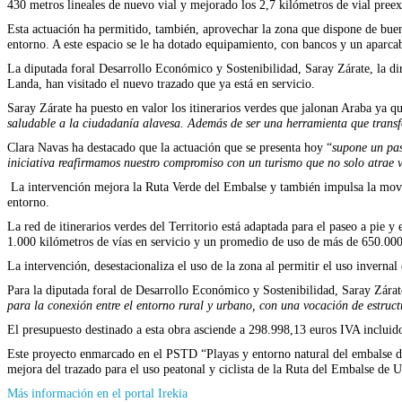
430 metros lineales de nuevo vial y mejorado los 2,7 kilómetros de vial preex
Esta actuación ha permitido, también, aprovechar la zona que dispone de buena
entorno. A este espacio se le ha dotado equipamiento, con bancos y un aparca
La diputada foral Desarrollo Económico y Sostenibilidad, Saray Zárate, la dir
Landa, han visitado el nuevo trazado que ya está en servicio.
Saray Zárate ha puesto en valor los itinerarios verdes que jalonan Araba ya q
saludable a la ciudadanía alavesa. Además de ser una herramienta que transfor
Clara Navas ha destacado que la actuación que se presenta hoy “
supone un pas
iniciativa reafirmamos nuestro compromiso con un turismo que no solo atrae vi
La intervención mejora la Ruta Verde del Embalse y también impulsa la movili
entorno.
La red de itinerarios verdes del Territorio está adaptada para el paseo a pie y
1.000 kilómetros de vías en servicio y un promedio de uso de más de 650.000
La intervención, desestacionaliza el uso de la zona al permitir el uso inverna
Para la diputada foral de Desarrollo Económico y Sostenibilidad, Saray Zára
para la conexión entre el entorno rural y urbano, con una vocación de estruc
El presupuesto destinado a esta obra asciende a 298.998,13 euros IVA inclui
Este proyecto enmarcado en el PSTD “Playas y entorno natural del embalse de
mejora del trazado para el uso peatonal y ciclista de la Ruta del Embalse de 
(Se
Más información en el portal Irekia