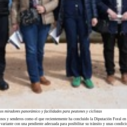
os miradores panorámico y facilidades para peatones y ciclistas
inos y senderos como el que recientemente ha concluido la Diputación Foral en
variante con una pendiente adecuada para posibilitar su tránsito y unas condici