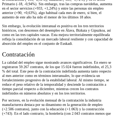
Primario (-18, -0,94%). Sin embargo, tras las compras navideñas, aumenta
en el sector servicios (+933, +1,24%) y entre las personas sin empleo
anterior (+90, +0,63%), algo habitual cada mes de enero, si bien, el
aumento de este año ha sido el menor de los últimos 18 años.
Sin embargo, la evolución interanual es positiva en los tres territorios
históricos, con descensos del desempleo en Álava, Bizkaia y Gipuzkoa, así
como en las tres capitales vascas. Esta mejora territorialmente equilibrada
refleja la consolidación de un mercado laboral resiliente y con capacidad de
absorción del empleo en el conjunto de Euskadi.
Contratación
La calidad del empleo sigue mostrando avances significativos. En enero se
registraron 59.267 contratos, de los que 15.024 fueron indefinidos, el 25,3
% del total. Este peso de la contratación indefinida aumenta tanto respecto
al mes anterior como en términos interanuales, lo que evidencia un
fortalecimiento progresivo de la estabilidad laboral. Al mismo tiempo, se
reduce el peso relativo de la temporalidad y desciende la contratación a
tiempo parcial respecto a diciembre, mientras crecen los contratos
indefinidos en números absolutos y en los tres territorios.
Por sectores, en la evolución mensual de la contratación la industria
manufacturera destaca por su dinamismo en la generación de empleo
(+2.506 contratos), junto con la educación (+1.063) y la construcción
(+743). En el lado contrario, la hostelería (con 2.043 contratos menos que